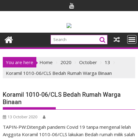
Skip
to
content
You are here
Home
2020
October
13
Koramil 1010-06/CLS Bedah Rumah Warga Binaan
Koramil 1010-06/CLS Bedah Rumah Warga
Binaan
13 October 2020
TAPIN-PW:Ditengah pandemi Covid 19 tanpa mengenal lelah
Anggota Koramil 1010-06/CLS lakukan Bedah rumah milik salah