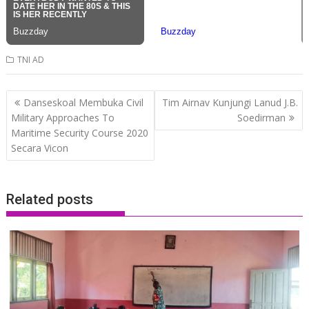
TNI AD
Post
Danseskoal Membuka Civil
Tim Airnav Kunjungi Lanud J.B.
navigation
Military Approaches To
Soedirman
Maritime Security Course 2020
Secara Vicon
Related posts