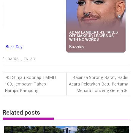
,
DAERAH
TNI AD
Post
Ditinjau Koorlap TMMD
Babinsa Sorong Barat, Hadiri
navigation
109, Jembatan Tahap II
Acara Peletakan Batu Pertama
Hampir Rampung
Menara Lonceng Gereja
Related posts