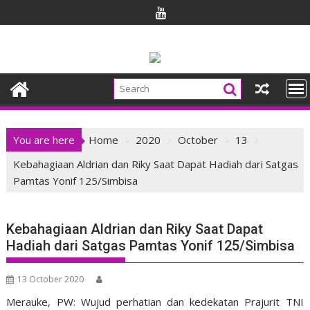
Skip
to
content
You are here
Home
2020
October
13
Kebahagiaan Aldrian dan Riky Saat Dapat Hadiah dari Satgas
Pamtas Yonif 125/Simbisa
Kebahagiaan Aldrian dan Riky Saat Dapat
Hadiah dari Satgas Pamtas Yonif 125/Simbisa
13 October 2020
Merauke, PW:
Wujud perhatian dan kedekatan Prajurit TNI