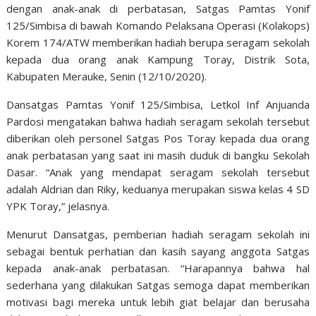
dengan anak-anak di perbatasan, Satgas Pamtas Yonif
125/Simbisa di bawah Komando Pelaksana Operasi (Kolakops)
Korem 174/ATW memberikan hadiah berupa seragam sekolah
kepada dua orang anak Kampung Toray, Distrik Sota,
Kabupaten Merauke
, Senin (12/10/2020)
.
Dansatgas
Pamtas
Yonif 125/Simbisa, Letkol Inf Anjuanda
Pardosi
mengatakan bahwa
hadiah seragam sekolah tersebut
diberikan oleh personel Satgas Pos Toray kepada dua orang
anak perbatasan yang saat ini masih duduk di bangku Sekolah
Dasar.
“Anak yang mendapat seragam sekolah tersebut
adalah Aldrian dan Riky, keduanya merupakan siswa kelas 4 SD
YPK Toray,” jelasnya.
Menurut Dansatgas, p
emberian hadiah seragam sekolah ini
sebagai bentuk perhatian dan kasih sayang anggota Satgas
kepada anak-anak perbatasan
. “H
arapannya bahwa hal
sederhana yang dilakukan Satgas semoga dapat memberikan
motivasi bagi mereka untuk lebih giat belajar dan berusaha