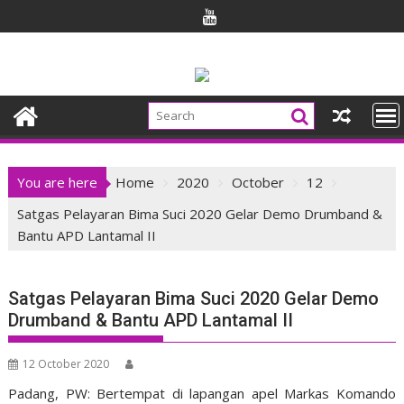
Skip
to
content
You are here
Home
2020
October
12
Satgas Pelayaran Bima Suci 2020 Gelar Demo Drumband &
Bantu APD Lantamal II
Satgas Pelayaran Bima Suci 2020 Gelar Demo
Drumband & Bantu APD Lantamal II
12 October 2020
Padang, PW: Bertempat di lapangan apel Markas Komando