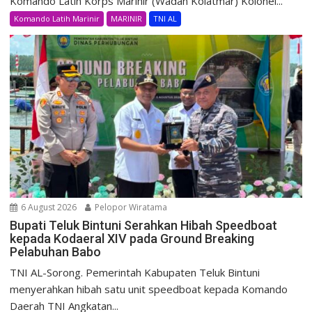
Komando Latih Korps Marinir (Wadan Kolatmar) Kolonel...
Komando Latih Marinir
MARINIR
TNI AL
6 August 2026
Pelopor Wiratama
Bupati Teluk Bintuni Serahkan Hibah Speedboat
kepada Kodaeral XIV pada Ground Breaking
Pelabuhan Babo
TNI AL-Sorong. Pemerintah Kabupaten Teluk Bintuni
menyerahkan hibah satu unit speedboat kepada Komando
Daerah TNI Angkatan...