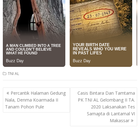
TNI AL
Post
Percantik Halaman Gedung
Casis Bintara Dan Tamtama
navigation
Nala, Denma Koarmada II
PK TNI AL Gelombang II TA.
Tanam Pohon Pule
2020 Laksanakan Tes
Samapta di Lantamal VI
Makassar