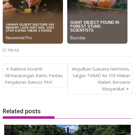
TNI AD
Post
Babinsa Koramil
Wujudkan Suasana Harmonis,
navigation
08/Kasarangan Bantu Pantau
Satgas TMMD Ke 109 Makan
Penyaluran Bansos PKH
Malam Bersama
Masyarakat
Related posts