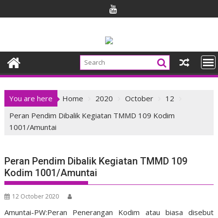
Skip
to
content
You are here
Home
2020
October
12
Peran Pendim Dibalik Kegiatan TMMD 109 Kodim
1001/Amuntai
Peran Pendim Dibalik Kegiatan TMMD 109
Kodim 1001/Amuntai
12 October 2020
Amuntai-PW:Peran Penerangan Kodim atau biasa disebut