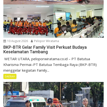
10 August 2026
Pelopor Wiratama
BKP-BTR Gelar Family Visit Perkuat Budaya
Keselamatan Tambang
‎ ‎WETAR UTARA, peloporwiratama.co.id – PT Batutua
Kharisma Permai–PT Batutua Tembaga Raya (BKP-BTR)
menggelar kegiatan Family...
DAERAH