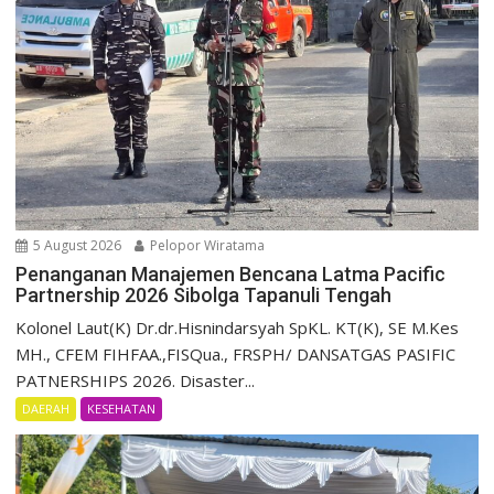
5 August 2026
Pelopor Wiratama
Penanganan Manajemen Bencana Latma Pacific
Partnership 2026 Sibolga Tapanuli Tengah
Kolonel Laut(K) Dr.dr.Hisnindarsyah SpKL. KT(K), SE M.Kes
MH., CFEM FIHFAA.,FISQua., FRSPH/ DANSATGAS PASIFIC
PATNERSHIPS 2026. Disaster...
DAERAH
KESEHATAN