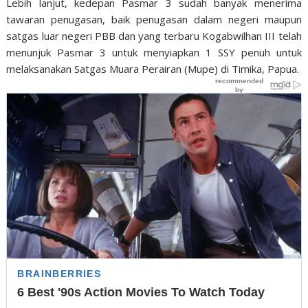
Lebih lanjut, kedepan Pasmar 3 sudah banyak menerima
tawaran penugasan, baik penugasan dalam negeri maupun
satgas luar negeri PBB dan yang terbaru Kogabwilhan III telah
menunjuk Pasmar 3 untuk menyiapkan 1 SSY penuh untuk
melaksanakan Satgas Muara Perairan (Mupe) di Timika, Papua.