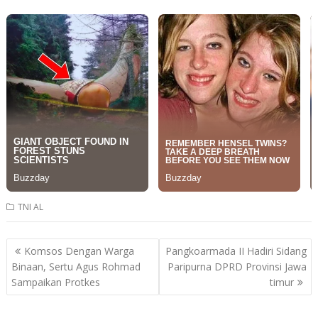
TNI AL
Post
Komsos Dengan Warga
Pangkoarmada II Hadiri Sidang
navigation
Binaan, Sertu Agus Rohmad
Paripurna DPRD Provinsi Jawa
Sampaikan Protkes
timur