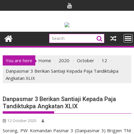
Skip
to
content
You are here
Home
2020
October
12
Danpasmar 3 Berikan Santiaji Kepada Paja Tandiktukpa
Angkatan XLIX
Danpasmar 3 Berikan Santiaji Kepada Paja
Tandiktukpa Angkatan XLIX
12 October 2020
Sorong, PW: Komandan Pasmar 3 (Danpasmar 3) Brigjen TNI