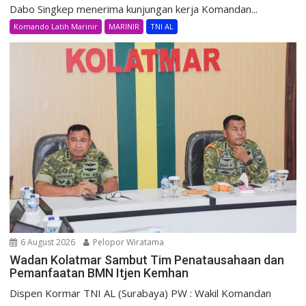
Dabo Singkep menerima kunjungan kerja Komandan...
Komando Latih Marinir
MARINIR
TNI AL
6 August 2026
Pelopor Wiratama
Wadan Kolatmar Sambut Tim Penatausahaan dan
Pemanfaatan BMN Itjen Kemhan
Dispen Kormar TNI AL (Surabaya) PW : Wakil Komandan