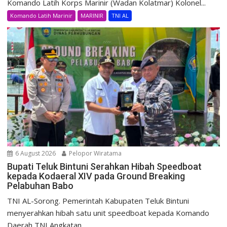
Komando Latih Korps Marinir (Wadan Kolatmar) Kolonel...
Komando Latih Marinir
MARINIR
TNI AL
6 August 2026
Pelopor Wiratama
Bupati Teluk Bintuni Serahkan Hibah Speedboat
kepada Kodaeral XIV pada Ground Breaking
Pelabuhan Babo
TNI AL-Sorong. Pemerintah Kabupaten Teluk Bintuni
menyerahkan hibah satu unit speedboat kepada Komando
Daerah TNI Angkatan...