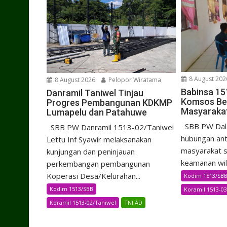
8 August 202
8 August 2026
Pelopor Wiratama
Babinsa 15
Danramil Taniwel Tinjau
Komsos Be
Progres Pembangunan KDKMP
Masyaraka
Lumapelu dan Patahuwe
SBB PW Dal
SBB PW Danramil 1513-02/Taniwel
hubungan ant
Lettu Inf Syawir melaksanakan
masyarakat s
kunjungan dan peninjauan
keamanan wila
perkembangan pembangunan
Koperasi Desa/Kelurahan...
Kodim 1513/SB
Kodim 1513/SBB
Koramil 1513-03
Koramil 1513-02/Taniwel
TNI AD