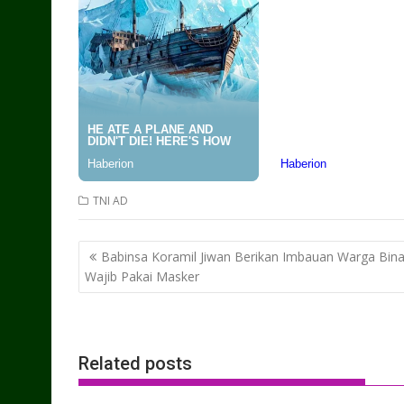
TNI AD
Post
Babinsa Koramil Jiwan Berikan Imbauan Warga Bin
navigation
Wajib Pakai Masker
Related posts