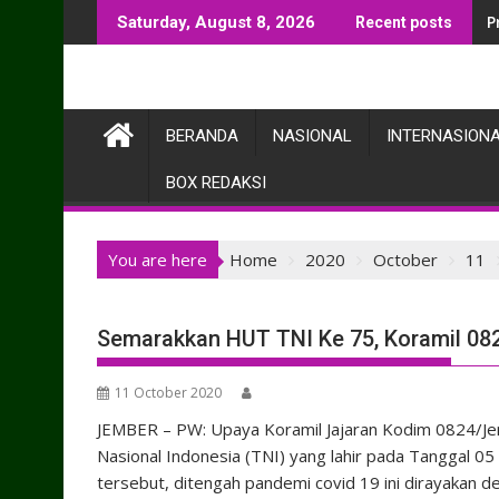
Skip
P
Saturday, August 8, 2026
Recent posts
to
content
BERANDA
NASIONAL
INTERNASION
BOX REDAKSI
You are here
Home
2020
October
11
Semarakkan HUT TNI Ke 75, Koramil 0
11 October 2020
JEMBER – PW: Upaya Koramil Jajaran Kodim 0824/J
Nasional Indonesia (TNI) yang lahir pada Tanggal 05
tersebut, ditengah pandemi covid 19 ini dirayakan