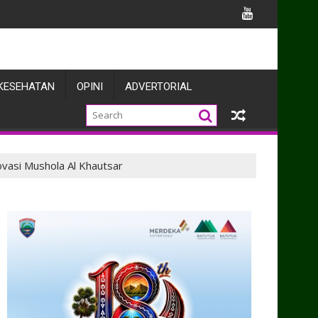
ahap Plesteran, Pengecoran Pot Bunga dan Lantai Jembatan
KESEHATAN
OPINI
ADVERTORIAL
asi Mushola Al Khautsar