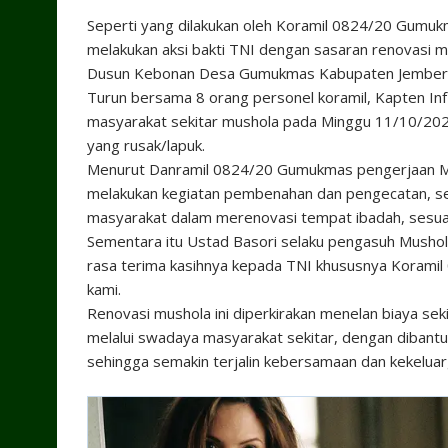
Seperti yang dilakukan oleh Koramil 0824/20 Gumukm
melakukan aksi bakti TNI dengan sasaran renovasi m
Dusun Kebonan Desa Gumukmas Kabupaten Jember
Turun bersama 8 orang personel koramil, Kapten In
masyarakat sekitar mushola pada Minggu 11/10/20
yang rusak/lapuk.
Menurut Danramil 0824/20 Gumukmas pengerjaan Musho
melakukan kegiatan pembenahan dan pengecatan, se
masyarakat dalam merenovasi tempat ibadah, sesuai
Sementara itu Ustad Basori selaku pengasuh Musho
rasa terima kasihnya kepada TNI khususnya Korami
kami.
Renovasi mushola ini diperkirakan menelan biaya seki
melalui swadaya masyarakat sekitar, dengan dibantu 
sehingga semakin terjalin kebersamaan dan kekelua