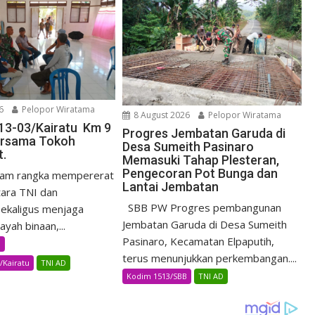
6
Pelopor Wiratama
8 August 2026
Pelopor Wiratama
13-03/Kairatu Km 9
Progres Jembatan Garuda di
rsama Tokoh
Desa Sumeith Pasinaro
t.
Memasuki Tahap Plesteran,
Pengecoran Pot Bunga dan
am rangka mempererat
Lantai Jembatan
ara TNI dan
SBB PW Progres pembangunan
ekaligus menjaga
Jembatan Garuda di Desa Sumeith
yah binaan,...
Pasinaro, Kecamatan Elpaputih,
B
terus menunjukkan perkembangan....
/Kairatu
TNI AD
Kodim 1513/SBB
TNI AD