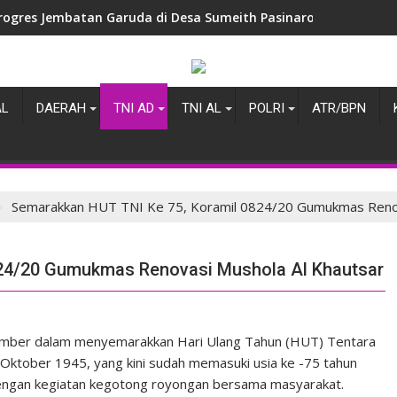
rogres Jembatan Garuda di Desa Sumeith Pasinaro Memasuki T
AL
DAERAH
TNI AD
TNI AL
POLRI
ATR/BPN
Semarakkan HUT TNI Ke 75, Koramil 0824/20 Gumukmas Renov
824/20 Gumukmas Renovasi Mushola Al Khautsar
ember dalam menyemarakkan Hari Ulang Tahun (HUT) Tentara
 Oktober 1945, yang kini sudah memasuki usia ke -75 tahun
 dengan kegiatan kegotong royongan bersama masyarakat.