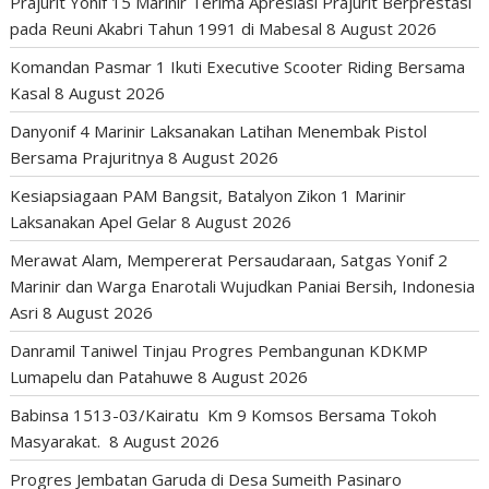
Prajurit Yonif 15 Marinir Terima Apresiasi Prajurit Berprestasi
pada Reuni Akabri Tahun 1991 di Mabesal
8 August 2026
Komandan Pasmar 1 Ikuti Executive Scooter Riding Bersama
Kasal
8 August 2026
Danyonif 4 Marinir Laksanakan Latihan Menembak Pistol
Bersama Prajuritnya
8 August 2026
Kesiapsiagaan PAM Bangsit, Batalyon Zikon 1 Marinir
Laksanakan Apel Gelar
8 August 2026
Merawat Alam, Mempererat Persaudaraan, Satgas Yonif 2
Marinir dan Warga Enarotali Wujudkan Paniai Bersih, Indonesia
Asri
8 August 2026
Danramil Taniwel Tinjau Progres Pembangunan KDKMP
Lumapelu dan Patahuwe
8 August 2026
Babinsa 1513-03/Kairatu Km 9 Komsos Bersama Tokoh
Masyarakat.
8 August 2026
Progres Jembatan Garuda di Desa Sumeith Pasinaro