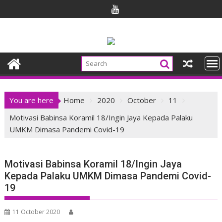
Skip
to
content
You are here
Home
2020
October
11
Motivasi Babinsa Koramil 18/Ingin Jaya Kepada Palaku
UMKM Dimasa Pandemi Covid-19
Motivasi Babinsa Koramil 18/Ingin Jaya
Kepada Palaku UMKM Dimasa Pandemi Covid-
19
11 October 2020