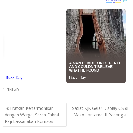
TNI AD
Post
Eratkan Keharmonisan
Satlat KJK Gelar Display GS di
navigation
dengan Warga, Serda Fahrul
Mako Lantamal II Padang
Raji Laksanakan Komsos