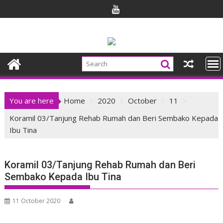
Skip
to
content
You are here
Home
2020
October
11
Koramil 03/Tanjung Rehab Rumah dan Beri Sembako Kepada
Ibu Tina
Koramil 03/Tanjung Rehab Rumah dan Beri
Sembako Kepada Ibu Tina
11 October 2020