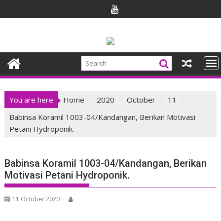
Skip
to
content
You are here
Home
2020
October
11
Babinsa Koramil 1003-04/Kandangan, Berikan Motivasi
Petani Hydroponik.
Babinsa Koramil 1003-04/Kandangan, Berikan
Motivasi Petani Hydroponik.
11 October 2020