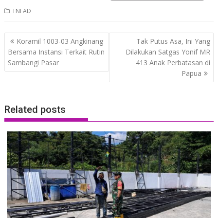
TNI AD
Post
Koramil 1003-03 Angkinang
Tak Putus Asa, Ini Yang
navigation
Bersama Instansi Terkait Rutin
Dilakukan Satgas Yonif MR
Sambangi Pasar
413 Anak Perbatasan di
Papua
Related posts