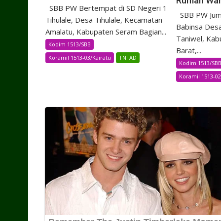
Rumah Wa
SBB PW Bertempat di SD Negeri 1
SBB PW Juma
Tihulale, Desa Tihulale, Kecamatan
Babinsa Desa
Amalatu, Kabupaten Seram Bagian...
Taniwel, Kab
Kodim 1513/SBB
Barat,...
Koramil 1513-03/Kairatu
TNI AD
Kodim 1513/SB
Koramil 1513-0