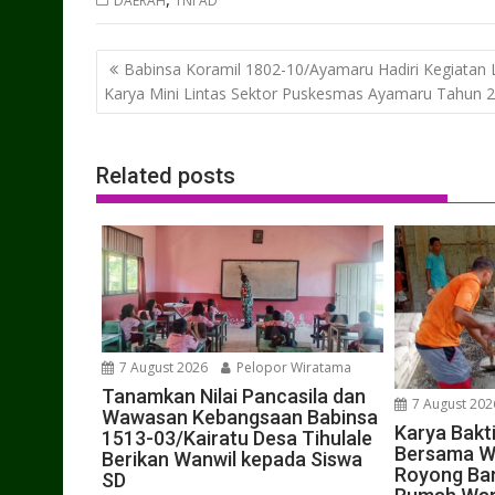
DAERAH
TNI AD
Post
Babinsa Koramil 1802-10/Ayamaru Hadiri Kegiatan 
navigation
Karya Mini Lintas Sektor Puskesmas Ayamaru Tahun 
Related posts
7 August 2026
Pelopor Wiratama
Tanamkan Nilai Pancasila dan
7 August 202
Wawasan Kebangsaan Babinsa
Karya Bakt
1513-03/Kairatu Desa Tihulale
Bersama W
Berikan Wanwil kepada Siswa
Royong Ba
SD