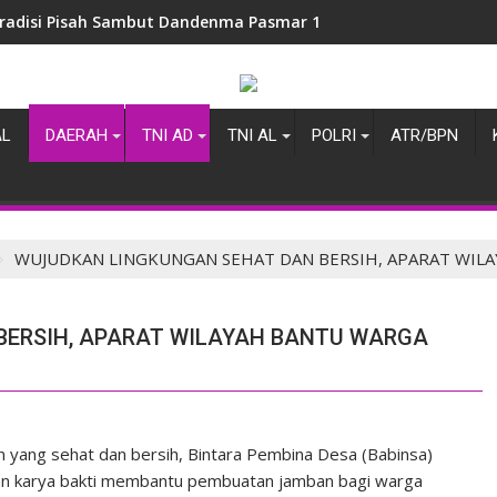
radisi Pisah Sambut Dandenma Pasmar 1
AL
DAERAH
TNI AD
TNI AL
POLRI
ATR/BPN
WUJUDKAN LINGKUNGAN SEHAT DAN BERSIH, APARAT WIL
BERSIH, APARAT WILAYAH BANTU WARGA
yang sehat dan bersih, Bintara Pembina Desa (Babinsa)
an karya bakti membantu pembuatan jamban bagi warga