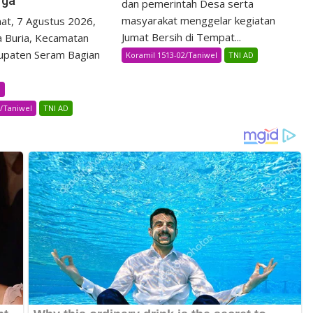
rga
dan pemerintah Desa serta
masyarakat menggelar kegiatan
t, 7 Agustus 2026,
Jumat Bersih di Tempat...
 Buria, Kecamatan
upaten Seram Bagian
Koramil 1513-02/Taniwel
TNI AD
B
2/Taniwel
TNI AD