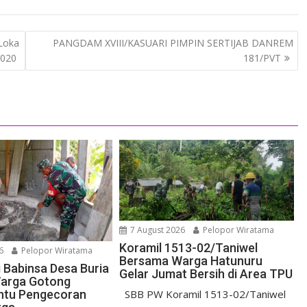
Loka
PANGDAM XVIII/KASUARI PIMPIN SERTIJAB DANREM
2020
181/PVT
7 August 2026
Pelopor Wiratama
Koramil 1513-02/Taniwel
6
Pelopor Wiratama
Bersama Warga Hatunuru
i Babinsa Desa Buria
Gelar Jumat Bersih di Area TPU
arga Gotong
ntu Pengecoran
SBB PW Koramil 1513-02/Taniwel