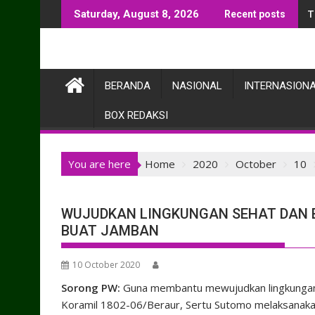
Skip
T
Saturday, August 8, 2026
Recent posts
to
content
BERANDA
NASIONAL
INTERNASION
BOX REDAKSI
You are here
Home
2020
October
10
WUJUDKAN LINGKUNGAN SEHAT DAN 
BUAT JAMBAN
10 October 2020
Sorong PW:
Guna membantu mewujudkan lingkungan 
Koramil 1802-06/Beraur, Sertu Sutomo melaksanak