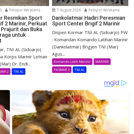
6
Pelopor Wiratama
7 August 2026
Pelopor Wiratama
r Resmikan Sport
Dankolatmar Hadiri Peresmian
if 2 Marinir, Perkuat
Sport Center Brigif 2 Marinir
Prajurit dan Buka
Dispen Kormar TNI AL (Sidoarjo) PW
raga untuk
: Komandan Komando Latihan Marinir
t
(Dankolatmar) Brigjen TNI (Mar)
r, TNI AL (Sidoarjo)
Agus...
a Korps Marinir Letnan
Komando Latih Marinir
MARINIR
Mar) Dr. Endi...
PASMAR 2
TNI AL
MAR 2
TNI AL