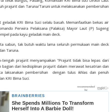
di teluk Bungus, Padang, Komandan KRI Bima Suci Letkol Laut
uruh prajurit dan Taruna/Taruni untuk melaksanakan pembersihan
 geladak KRI Bima Suci selalu basah. Memanfaatkan bekas air
Komando Perwira Pelaksana (Palaksa) Mayor Laut (P) Sugeng
mpel pada kayu geladak main deck.
ta sabun, tak butuh waktu lama seluruh permukaan main deck
dan Taruna.
tengah prajurit menyampaikan “Prajurit tidak bisa lepas dari
n bagian dari kedisiplinan prajurit dalam merawat kesatrian dan
kita laksanakan pembersihan dengan tulus ikhlas dan penuh
an KRI Bima Suci.