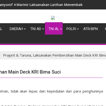
anyonif 4 Marinir Laksanakan Latihan Menembak Pistol Bersam
AL
DAERAH
TNI AD
TNI AL
POLRI
ATR/BPN
Prajurit & Taruna, Laksanakan Pembersihan Main Deck KRI Bima
ihan Main Deck KRI Bima Suci
ian, tidak akan lepas dari kepedulian dari para penghuninya