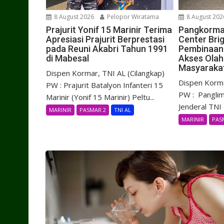
8 August 2026
Pelopor Wiratama
8 August 202
Prajurit Yonif 15 Marinir Terima
Pangkorma
Apresiasi Prajurit Berprestasi
Center Brig
pada Reuni Akabri Tahun 1991
Pembinaan 
di Mabesal
Akses Olah
Masyaraka
Dispen Kormar, TNI AL (Cilangkap)
Dispen Korma
PW : Prajurit Batalyon Infanteri 15
PW : Panglim
Marinir (Yonif 15 Marinir) Peltu...
Jenderal TNI (
MARINIR
PASMAR 2
TNI AL
MARINIR
PAS