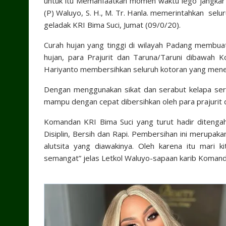
untuk itu Memanfaatkan momen waktu lego jangkar 
(P) Waluyo, S. H., M. Tr. Hanla. memerintahkan sel
geladak KRI Bima Suci, Jumat (09/0/20).
Curah hujan yang tinggi di wilayah Padang membuat
hujan, para Prajurit dan Taruna/Taruni dibawah 
Hariyanto membersihkan seluruh kotoran yang mene
Dengan menggunakan sikat dan serabut kelapa ser
mampu dengan cepat dibersihkan oleh para prajurit 
Komandan KRI Bima Suci yang turut hadir ditengah-
Disiplin, Bersih dan Rapi. Pembersihan ini merupaka
alutsita yang diawakinya. Oleh karena itu mari 
semangat” jelas Letkol Waluyo-sapaan karib Komand