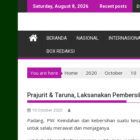
Skip
D
Saturday, August 8, 2026
Recent posts
to
content
BERANDA
NASIONAL
INTERNASION
BOX REDAKSI
You are here
Home
2020
October
10
Prajurit & Taruna, Laksanakan Pembers
10 October 2020
Padang, PW: Keindahan dan kebersihan suatu kesatr
untuk selalu merawat dan menjaganya.