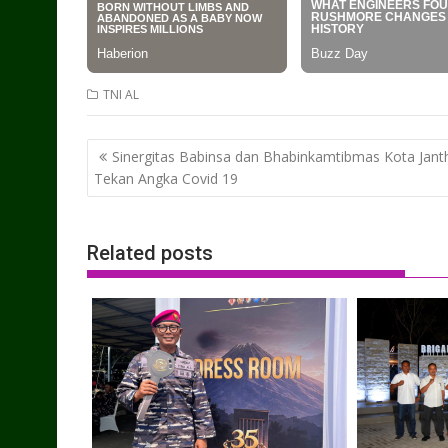
TNI AL
Post
Sinergitas Babinsa dan Bhabinkamtibmas Kota Jant
navigation
Tekan Angka Covid 19
Related posts