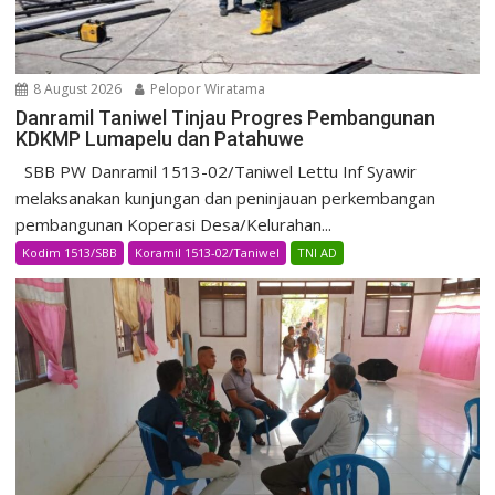
8 August 2026
Pelopor Wiratama
Danramil Taniwel Tinjau Progres Pembangunan
KDKMP Lumapelu dan Patahuwe
SBB PW Danramil 1513-02/Taniwel Lettu Inf Syawir
melaksanakan kunjungan dan peninjauan perkembangan
pembangunan Koperasi Desa/Kelurahan...
Kodim 1513/SBB
Koramil 1513-02/Taniwel
TNI AD