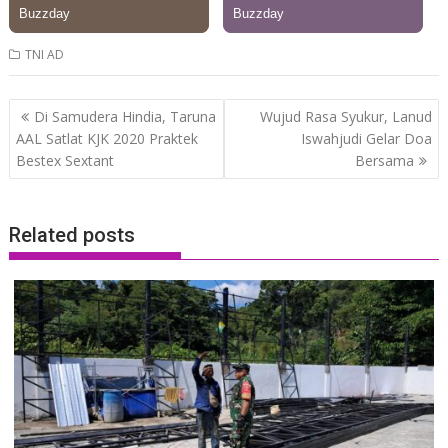
TNI AD
Post
Di Samudera Hindia, Taruna
Wujud Rasa Syukur, Lanud
navigation
AAL Satlat KJK 2020 Praktek
Iswahjudi Gelar Doa
Bestex Sextant
Bersama
Related posts