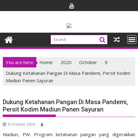
Skip
to
content
You are here
Home
2020
October
9
Dukung Ketahanan Pangan Di Masa Pandemi, Persit Kodim
Madiun Panen Sayuran
Dukung Ketahanan Pangan Di Masa Pandemi,
Persit Kodim Madiun Panen Sayuran
9 October 2020
Madiun, PW: Program ketahanan pangan yang digerakkan