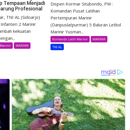
iap Tempaan Menjadi
Dispen Kormar Situbondo, PW :
tarung Profesional
Komandan Pusat Latihan
r, TNI AL (Sidoarjo)
Pertempuran Marinir
Infanteri 2 Marinir
(Danpuslatpurmar) 5 Baluran Letkol
ambah kekuatan
Marinir Yusman...
engan...
Komando Latih Marinir
MARINIR
Marinir
MARINIR
TNI AL