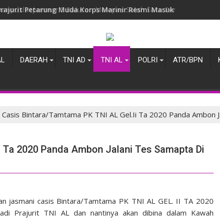
Danpuslatpurmar 5 Baluran Melepas Salah Satu Perwira Terbai
AL
DAERAH
TNI AD
TNI AL
POLRI
ATR/BPN
Casis Bintara/Tamtama PK TNI AL Gel.Ii Ta 2020 Panda Ambon J
i Ta 2020 Panda Ambon Jalani Tes Samapta Di
an jasmani casis Bintara/Tamtama PK TNI AL GEL. II TA 2020
di Prajurit TNI AL dan nantinya akan dibina dalam Kawah