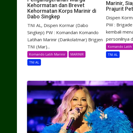
Marinir, S
Kehormatan dan Brevet
Prajurit Pe
Kehormatan Korps Marinir di
Dabo Singkep
Dispen Korma
PW : Brigade 
TNI AL, Dispen Kormar (Dabo
kembali men
Singkep) PW : Komandan Komando
personilnya d
Latihan Marinir (Dankolatmar) Brigjen
TNI (Mar)...
Komando Latih 
Komando Latih Marinir
MARINIR
TNI AL
TNI AL