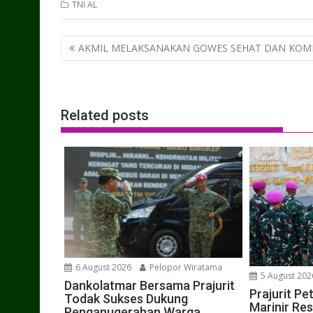
TNI AL
Post
AKMIL MELAKSANAKAN GOWES SEHAT DAN KOM
navigation
Related posts
6 August 2026
Pelopor Wiratama
5 August 202
Dankolatmar Bersama Prajurit
Prajurit P
Todak Sukses Dukung
Marinir Res
Penganugerahan Warga