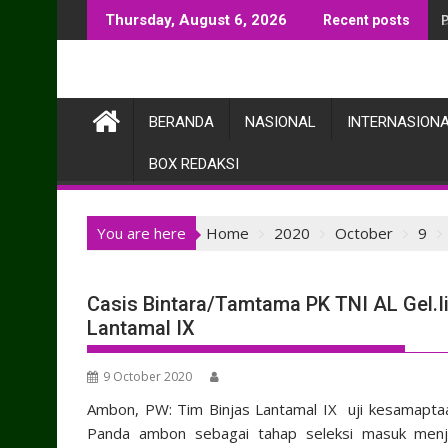
Skip
Thursday, August 6, 2026
Recent posts
to
content
BERANDA
NASIONAL
INTERNASION
BOX REDAKSI
You are here
Home
2020
October
9
Casis Bintara/Tamtama PK TNI AL Gel.I
Lantamal IX
9 October 2020
Ambon, PW: Tim Binjas Lantamal IX uji kesamapta
Panda ambon sebagai tahap seleksi masuk menja