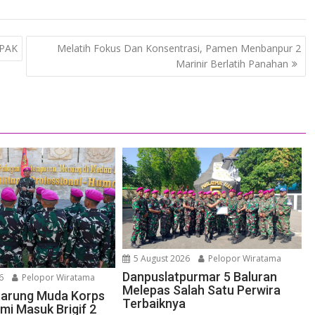
PAK
Melatih Fokus Dan Konsentrasi, Pamen Menbanpur 2
Marinir Berlatih Panahan
5 August 2026
Pelopor Wiratama
Danpuslatpurmar 5 Baluran
6
Pelopor Wiratama
Melepas Salah Satu Perwira
etarung Muda Korps
Terbaiknya
mi Masuk Brigif 2