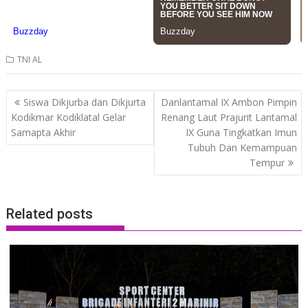
TNI AL
Post
Siswa Dikjurba dan Dikjurta
Danlantamal IX Ambon Pimpin
navigation
Kodikmar Kodiklatal Gelar
Renang Laut Prajurit Lantamal
Samapta Akhir
IX Guna Tingkatkan Imun
Tubuh Dan Kemampuan
Tempur
Related posts