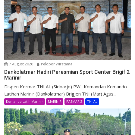
7 August 2026
Pelopor Wiratama
Dankolatmar Hadiri Peresmian Sport Center Brigif 2
Marinir
Dispen Kormar TNI AL (Sidoarjo) PW : Komandan Komando
Latihan Marinir (Dankolatmar) Brigjen TNI (Mar) Agus...
Komando Latih Marinir
MARINIR
PASMAR 2
TNI AL