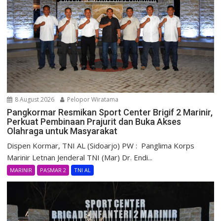
8 August 2026
Pelopor Wiratama
Pangkormar Resmikan Sport Center Brigif 2 Marinir,
Perkuat Pembinaan Prajurit dan Buka Akses
Olahraga untuk Masyarakat
Dispen Kormar, TNI AL (Sidoarjo) PW : Panglima Korps
Marinir Letnan Jenderal TNI (Mar) Dr. Endi...
MARINIR
PASMAR 2
TNI AL