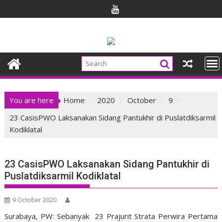
Skip
to
content
You are here
Home
2020
October
9
23 CasisPWO Laksanakan Sidang Pantukhir di Puslatdiksarmil
Kodiklatal
23 CasisPWO Laksanakan Sidang Pantukhir di
Puslatdiksarmil Kodiklatal
9 October 2020
Surabaya, PW: Sebanyak 23 Prajurit Strata Perwira Pertama