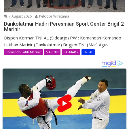
7 August 2026
Pelopor Wiratama
Dankolatmar Hadiri Peresmian Sport Center Brigif 2
Marinir
Dispen Kormar TNI AL (Sidoarjo) PW : Komandan Komando
Latihan Marinir (Dankolatmar) Brigjen TNI (Mar) Agus...
Komando Latih Marinir
MARINIR
PASMAR 2
TNI AL