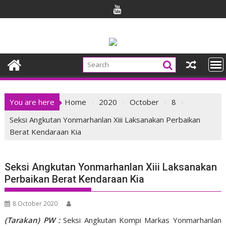
Skip
to
content
You are here
Home
2020
October
8
Seksi Angkutan Yonmarhanlan Xiii Laksanakan Perbaikan
Berat Kendaraan Kia
Seksi Angkutan Yonmarhanlan Xiii Laksanakan
Perbaikan Berat Kendaraan Kia
8 October 2020
(Tarakan) PW :
Seksi Angkutan Kompi Markas Yonmarhanlan