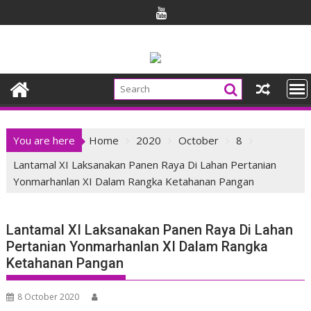
Skip
to
content
You are here
Home
2020
October
8
Lantamal XI Laksanakan Panen Raya Di Lahan Pertanian
Yonmarhanlan XI Dalam Rangka Ketahanan Pangan
Lantamal XI Laksanakan Panen Raya Di Lahan
Pertanian Yonmarhanlan XI Dalam Rangka
Ketahanan Pangan
8 October 2020