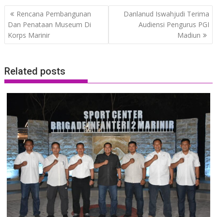
Post
Rencana Pembangunan
Danlanud Iswahjudi Terima
navigation
Dan Penataan Museum Di
Audiensi Pengurus PGI
Korps Marinir
Madiun
Related posts