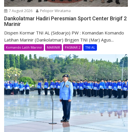
7 August 2026
Pelopor Wiratama
Dankolatmar Hadiri Peresmian Sport Center Brigif 2
Marinir
Dispen Kormar TNI AL (Sidoarjo) PW : Komandan Komando
Latihan Marinir (Dankolatmar) Brigjen TNI (Mar) Agus...
Komando Latih Marinir
MARINIR
PASMAR 2
TNI AL