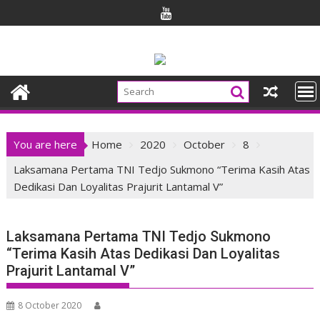
Skip
to
content
You are here
Home
2020
October
8
Laksamana Pertama TNI Tedjo Sukmono “Terima Kasih Atas
Dedikasi Dan Loyalitas Prajurit Lantamal V”
Laksamana Pertama TNI Tedjo Sukmono
“Terima Kasih Atas Dedikasi Dan Loyalitas
Prajurit Lantamal V”
8 October 2020