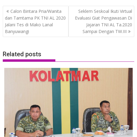
Post
Calon Bintara Pria/Wanita
Seklem Seskoal Ikuti Virtual
navigation
dan Tamtama PK TNI AL 2020
Evaluasi Giat Pengawasan Di
Jalani Tes di Mako Lanal
Jajaran TNI AL Ta.2020
Banyuwangi
Sampai Dengan TW.III
Related posts