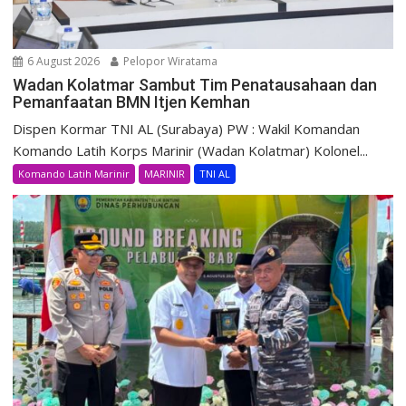
6 August 2026
Pelopor Wiratama
Wadan Kolatmar Sambut Tim Penatausahaan dan
Pemanfaatan BMN Itjen Kemhan
Dispen Kormar TNI AL (Surabaya) PW : Wakil Komandan
Komando Latih Korps Marinir (Wadan Kolatmar) Kolonel...
Komando Latih Marinir
MARINIR
TNI AL