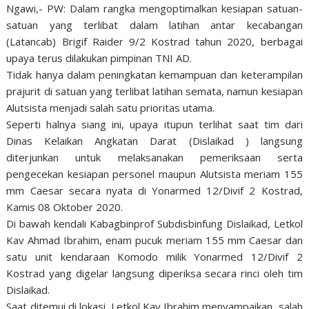
Ngawi,- PW: Dalam rangka mengoptimalkan kesiapan satuan-
satuan yang terlibat dalam latihan antar kecabangan
(Latancab) Brigif Raider 9/2 Kostrad tahun 2020, berbagai
upaya terus dilakukan pimpinan TNI AD.
Tidak hanya dalam peningkatan kemampuan dan keterampilan
prajurit di satuan yang terlibat latihan semata, namun kesiapan
Alutsista menjadi salah satu prioritas utama.
Seperti halnya siang ini, upaya itupun terlihat saat tim dari
Dinas Kelaikan Angkatan Darat (Dislaikad ) langsung
diterjunkan untuk melaksanakan pemeriksaan serta
pengecekan kesiapan personel maupun Alutsista meriam 155
mm Caesar secara nyata di Yonarmed 12/Divif 2 Kostrad,
Kamis 08 Oktober 2020.
Di bawah kendali Kabagbinprof Subdisbinfung Dislaikad, Letkol
Kav Ahmad Ibrahim, enam pucuk meriam 155 mm Caesar dan
satu unit kendaraan Komodo milik Yonarmed 12/Divif 2
Kostrad yang digelar langsung diperiksa secara rinci oleh tim
Dislaikad.
Saat ditemui di lokasi, Letkol Kav Ibrahim menyampaikan, salah