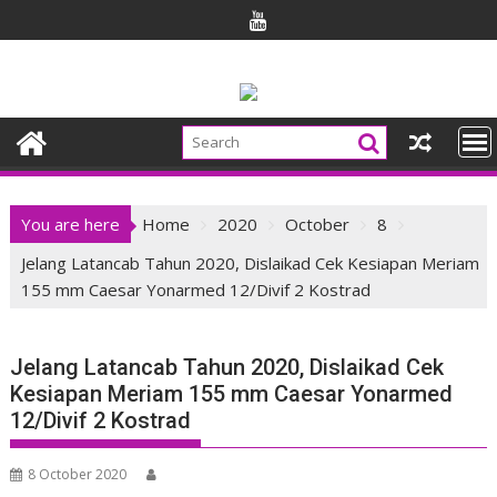
Skip
to
content
You are here
Home
2020
October
8
Jelang Latancab Tahun 2020, Dislaikad Cek Kesiapan Meriam
155 mm Caesar Yonarmed 12/Divif 2 Kostrad
Jelang Latancab Tahun 2020, Dislaikad Cek
Kesiapan Meriam 155 mm Caesar Yonarmed
12/Divif 2 Kostrad
8 October 2020