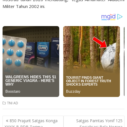
Militer Tahun 2002 ini.
TNI AD
Post
850 Prajurit Satgas Konga
Satgas Pamtas Yonif 125
navigation
XXXIX-B RDB Terima
Sosialisasi Bela Negara