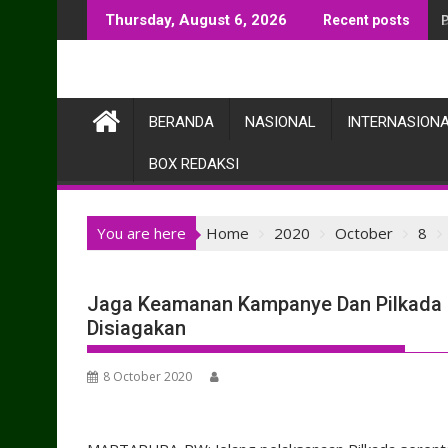
Skip
Thursday, August 6, 2026
Recent posts
to
content
BERANDA
NASIONAL
INTERNASION
BOX REDAKSI
You are here
Home
2020
October
8
Jaga Keamanan Kampanye Dan Pilkada ”
Disiagakan
8 October 2020