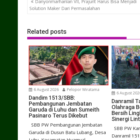
Danyonmarhanlan VII, Prajurit Harus Bisa Menjadi
navigation
Solution Maker Dari Permasalahan
Related posts
6 August 2026
Pelopor Wiratama
6 August 202
Dandim 1513/SBB:
Danramil T
Pembangunan Jembatan
Olahraga B
Garuda di Luhu dan Sumeith
Bersih Lin
Pasinaro Terus Dikebut
Sinergi Lin
SBB PW Pembangunan Jembatan
SBB PW Kami
Garuda di Dusun Batu Lubang, Desa
Danramil 151
Luhu, Kecamatan Huamual,