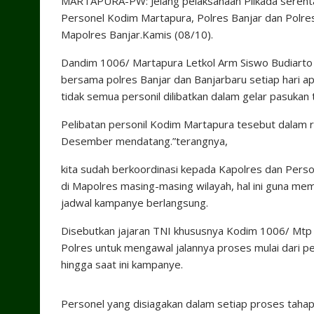
MARTAPURA-PW: Jelang pelaksanaan Pilkada seren
Personel Kodim Martapura, Polres Banjar dan Polre
Mapolres Banjar.Kamis (08/10).
Dandim 1006/ Martapura Letkol Arm Siswo Budiarto 
bersama polres Banjar dan Banjarbaru setiap hari ap
tidak semua personil dilibatkan dalam gelar pasukan 
Pelibatan personil Kodim Martapura tesebut dalam 
Desember mendatang.”
terangnya,
kita sudah berkoordinasi kepada Kapolres dan
Perso
di Mapolres masing-masing wilayah, hal ini guna 
jadwal kampanye berlangsung.
Disebutkan jajaran TNI khususnya Kodim 1006/ Mt
Polres untuk mengawal jalannya proses mulai dari pe
hingga saat ini kampanye.
Personel yang disiagakan dalam setiap proses tahapa