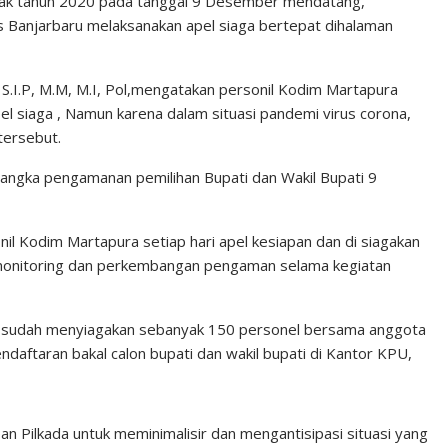
tak tahun 2020 pada tanggal 9 Desember mendatang,
s Banjarbaru melaksanakan apel siaga bertepat dihalaman
S.I.P, M.M, M.I, Pol,mengatakan personil Kodim Martapura
el siaga , Namun karena dalam situasi pandemi virus corona,
tersebut.
rangka pengamanan pemilihan Bupati dan Wakil Bupati 9
nil Kodim Martapura setiap hari apel kesiapan dan di siagakan
memonitoring dan perkembangan pengaman selama kegiatan
p sudah menyiagakan sebanyak 150 personel bersama anggota
ndaftaran bakal calon bupati dan wakil bupati di Kantor KPU,
n Pilkada untuk meminimalisir dan mengantisipasi situasi yang