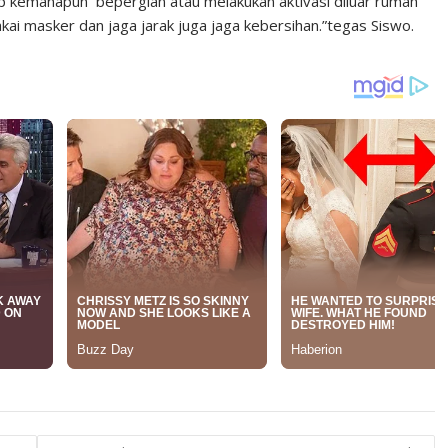
 kemanapun bepergian atau melakukan aktivasi diluar rumah
kai masker dan jaga jarak juga jaga kebersihan.”tegas Siswo.