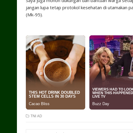
Saya juga mohon dukungan dan bantuan warga setiap
jangan lupa tetap protokol kesehatan di utamakan pa
(Mk-95).
TNI AD
Post