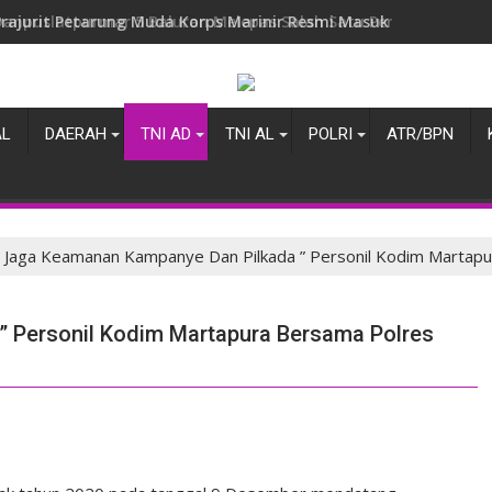
Danpuslatpurmar 5 Baluran Melepas Salah Satu Perwira Terbai
AL
DAERAH
TNI AD
TNI AL
POLRI
ATR/BPN
Jaga Keamanan Kampanye Dan Pilkada ” Personil Kodim Martapu
 Personil Kodim Martapura Bersama Polres