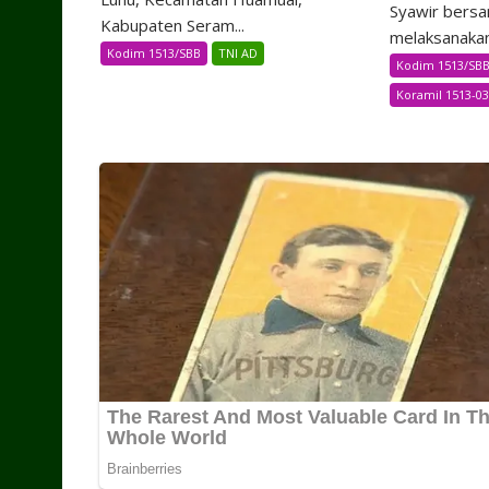
Syawir bersa
Kabupaten Seram...
melaksanakan.
Kodim 1513/SBB
TNI AD
Kodim 1513/SB
Koramil 1513-03