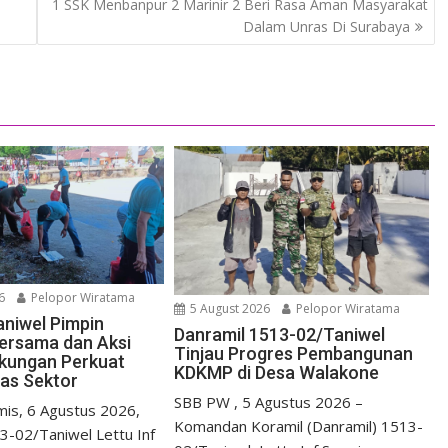
1 SSK Menbanpur 2 Marinir 2 Beri Rasa Aman Masyarakat
Dalam Unras Di Surabaya
6
Pelopor Wiratama
5 August 2026
Pelopor Wiratama
aniwel Pimpin
Danramil 1513-02/Taniwel
ersama dan Aksi
Tinjau Progres Pembangunan
gkungan Perkuat
KDKMP di Desa Walakone
tas Sektor
SBB PW , 5 Agustus 2026 –
s, 6 Agustus 2026,
Komandan Koramil (Danramil) 1513-
3-02/Taniwel Lettu Inf