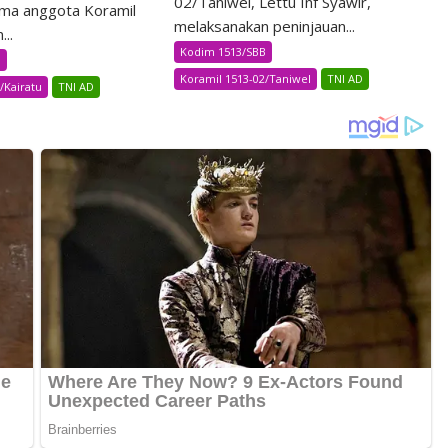
02/Taniwel, Lettu Inf Syawir,
ma anggota Koramil
melaksanakan peninjauan...
..
Kodim 1513/SBB
B
Koramil 1513-02/Taniwel
TNI AD
/Kairatu
TNI AD