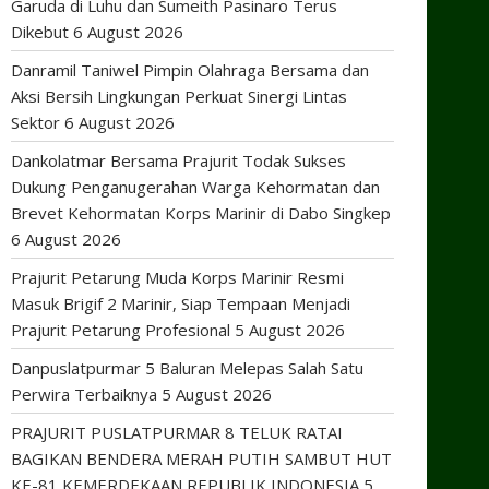
Garuda di Luhu dan Sumeith Pasinaro Terus
Dikebut
6 August 2026
Danramil Taniwel Pimpin Olahraga Bersama dan
Aksi Bersih Lingkungan Perkuat Sinergi Lintas
Sektor
6 August 2026
Dankolatmar Bersama Prajurit Todak Sukses
Dukung Penganugerahan Warga Kehormatan dan
Brevet Kehormatan Korps Marinir di Dabo Singkep
6 August 2026
Prajurit Petarung Muda Korps Marinir Resmi
Masuk Brigif 2 Marinir, Siap Tempaan Menjadi
Prajurit Petarung Profesional
5 August 2026
Danpuslatpurmar 5 Baluran Melepas Salah Satu
Perwira Terbaiknya
5 August 2026
PRAJURIT PUSLATPURMAR 8 TELUK RATAI
BAGIKAN BENDERA MERAH PUTIH SAMBUT HUT
KE-81 KEMERDEKAAN REPUBLIK INDONESIA
5