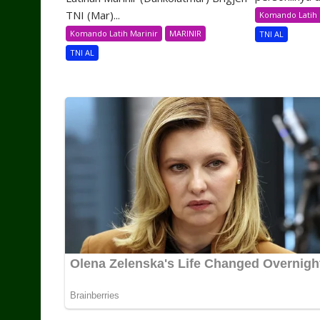
TNI (Mar)...
Komando Latih 
Komando Latih Marinir
MARINIR
TNI AL
TNI AL