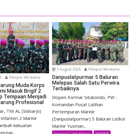
5 August 2026
Pelopor Wiratama
Danpuslatpurmar 5 Baluran
6
Pelopor Wiratama
Melepas Salah Satu Perwira
etarung Muda Korps
Terbaiknya
mi Masuk Brigif 2
iap Tempaan Menjadi
Dispen Kormar Situbondo, PW :
tarung Profesional
Komandan Pusat Latihan
r, TNI AL (Sidoarjo)
Pertempuran Marinir
Infanteri 2 Marinir
(Danpuslatpurmar) 5 Baluran Letkol
ambah kekuatan
Marinir Yusman...
engan...
Komando Latih Marinir
MARINIR