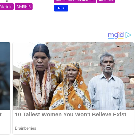
Marinir
MARINIR
TNI AL