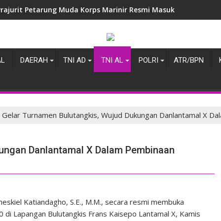
Danpuslatpurmar 5 Baluran Melepas Salah Satu Perwira Terbai
AL
DAERAH
TNI AD
TNI AL
POLRI
ATR/BPN
Gelar Turnamen Bulutangkis, Wujud Dukungan Danlantamal X Da
kungan Danlantamal X Dalam Pembinaan
skiel Katiandagho, S.E., M.M., secara resmi membuka
0 di Lapangan Bulutangkis Frans Kaisepo Lantamal X, Kamis