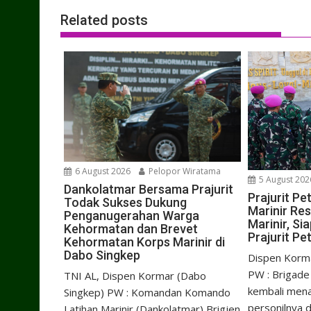
Related posts
6 August 2026
Pelopor Wiratama
5 August 202
Dankolatmar Bersama Prajurit
Prajurit P
Todak Sukses Dukung
Marinir Res
Penganugerahan Warga
Marinir, S
Kehormatan dan Brevet
Prajurit Pe
Kehormatan Korps Marinir di
Dabo Singkep
Dispen Korma
PW : Brigade 
TNI AL, Dispen Kormar (Dabo
kembali men
Singkep) PW : Komandan Komando
personilnya d
Latihan Marinir (Dankolatmar) Brigjen