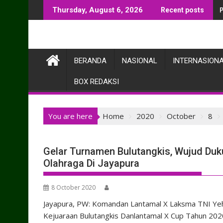
Skip
Thursday, August 6, 2026
Recent posts
to
content
BERANDA
NASIONAL
INTERNASION
BOX REDAKSI
You are here
Home
2020
October
8
Gelar Turnamen Bulutangkis, Wujud Du
Olahraga Di Jayapura
8 October 2020
Jayapura, PW: Komandan Lantamal X Laksma TNI Yehe
Kejuaraan Bulutangkis Danlantamal X Cup Tahun 202