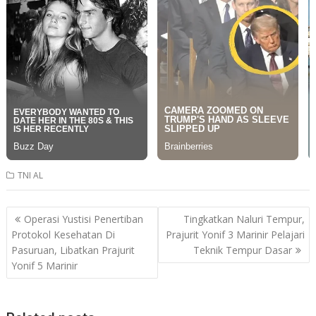
TNI AL
Post
Operasi Yustisi Penertiban
Tingkatkan Naluri Tempur,
navigation
Protokol Kesehatan Di
Prajurit Yonif 3 Marinir Pelajari
Pasuruan, Libatkan Prajurit
Teknik Tempur Dasar
Yonif 5 Marinir