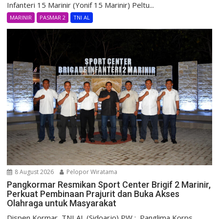
Infanteri 15 Marinir (Yonif 15 Marinir) Peltu...
MARINIR
PASMAR 2
TNI AL
8 August 2026
Pelopor Wiratama
Pangkormar Resmikan Sport Center Brigif 2 Marinir,
Perkuat Pembinaan Prajurit dan Buka Akses
Olahraga untuk Masyarakat
Dispen Kormar, TNI AL (Sidoarjo) PW : Panglima Korps