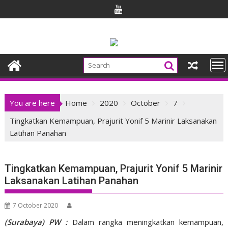
Skip
to
content
You are here
Home
2020
October
7
Tingkatkan Kemampuan, Prajurit Yonif 5 Marinir Laksanakan
Latihan Panahan
Tingkatkan Kemampuan, Prajurit Yonif 5 Marinir
Laksanakan Latihan Panahan
7 October 2020
(Surabaya) PW :
Dalam rangka meningkatkan kemampuan,