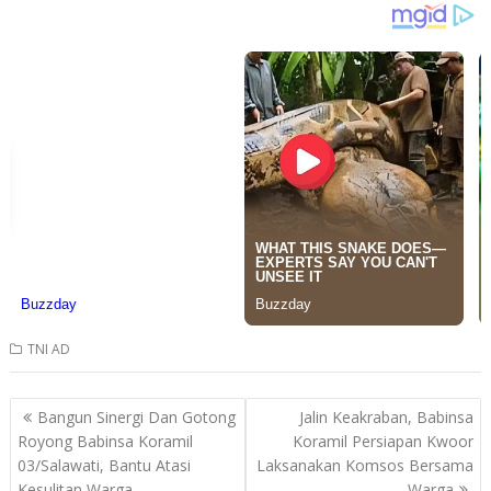
TNI AD
Post
Bangun Sinergi Dan Gotong
Jalin Keakraban, Babinsa
navigation
Royong Babinsa Koramil
Koramil Persiapan Kwoor
03/Salawati, Bantu Atasi
Laksanakan Komsos Bersama
Kesulitan Warga
Warga