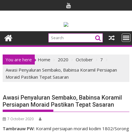
Skip
to
content
You are here
Home
2020
October
7
Awasi Penyaluran Sembako, Babinsa Koramil Persiapan
Moraid Pastikan Tepat Sasaran
Awasi Penyaluran Sembako, Babinsa Koramil
Persiapan Moraid Pastikan Tepat Sasaran
7 October 2020
Tambrauw PW:
Koramil persiapan moraid kodim 1802/Sorong