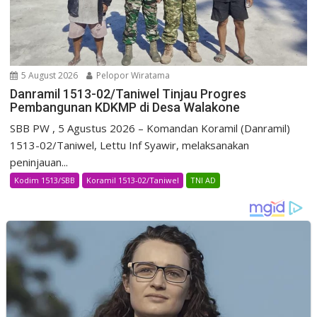
5 August 2026
Pelopor Wiratama
Danramil 1513-02/Taniwel Tinjau Progres
Pembangunan KDKMP di Desa Walakone
SBB PW , 5 Agustus 2026 – Komandan Koramil (Danramil)
1513-02/Taniwel, Lettu Inf Syawir, melaksanakan
peninjauan...
Kodim 1513/SBB
Koramil 1513-02/Taniwel
TNI AD