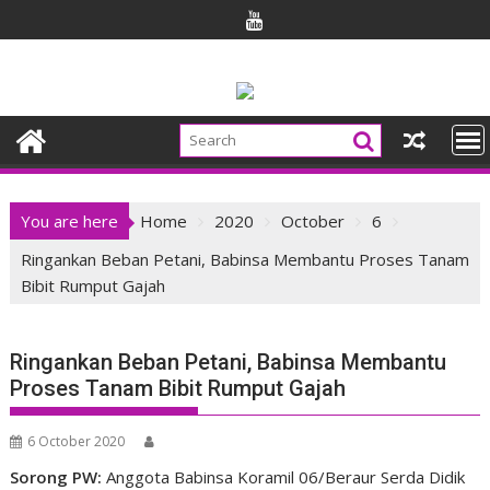
Skip
to
content
You are here
Home
2020
October
6
Ringankan Beban Petani, Babinsa Membantu Proses Tanam
Bibit Rumput Gajah
Ringankan Beban Petani, Babinsa Membantu
Proses Tanam Bibit Rumput Gajah
6 October 2020
Sorong PW:
Anggota Babinsa Koramil 06/Beraur Serda Didik