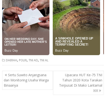
,
,
,
DAERAH
POLRI
TNI AD
TNI AL
Post
Sertu Suwito Anjangsana
Upacara HUT Ke-75 TNI
navigation
dan Monitoring Usaha Warga
Tahun 2020 Kota Tarakan
Binaanya
Terpusat Di Mako Lantamal
XIII