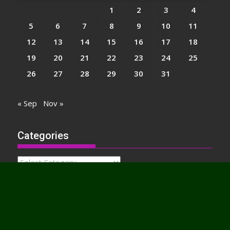
1
2
3
4
5
6
7
8
9
10
11
12
13
14
15
16
17
18
19
20
21
22
23
24
25
26
27
28
29
30
31
« Sep
Nov »
Categories
Categories
Website : peloporwiratama.co.id - peloporwiratama.com
Proudly powered by WordPress
|
Theme: SuperMag by
Acme
Themes