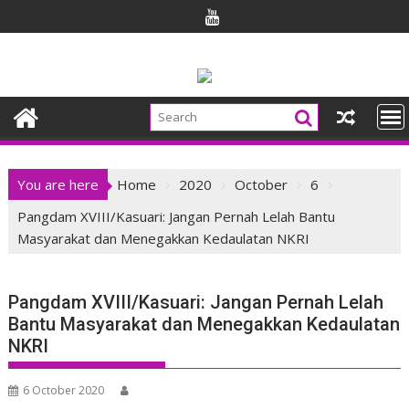
Skip
to
content
You are here
Home
2020
October
6
Pangdam XVIII/Kasuari: Jangan Pernah Lelah Bantu
Masyarakat dan Menegakkan Kedaulatan NKRI
Pangdam XVIII/Kasuari: Jangan Pernah Lelah
Bantu Masyarakat dan Menegakkan Kedaulatan
NKRI
6 October 2020