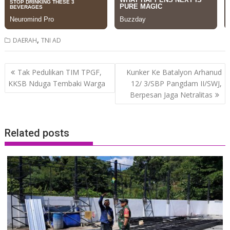
,
DAERAH
TNI AD
Post
Tak Pedulikan TIM TPGF,
Kunker Ke Batalyon Arhanud
navigation
KKSB Nduga Tembaki Warga
12/ 3/SBP Pangdam II/SWJ,
Berpesan Jaga Netralitas
Related posts