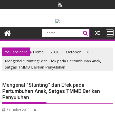
Skip
to
content
You are here
Home
2020
October
6
Mengenal “Stunting” dan Efek pada Pertumbuhan Anak,
Satgas TMMD Berikan Penyuluhan
Mengenal “Stunting” dan Efek pada
Pertumbuhan Anak, Satgas TMMD Berikan
Penyuluhan
6 October 2020