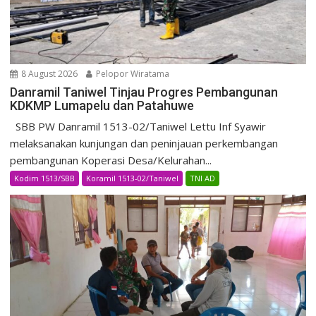
8 August 2026
Pelopor Wiratama
Danramil Taniwel Tinjau Progres Pembangunan
KDKMP Lumapelu dan Patahuwe
SBB PW Danramil 1513-02/Taniwel Lettu Inf Syawir
melaksanakan kunjungan dan peninjauan perkembangan
pembangunan Koperasi Desa/Kelurahan...
Kodim 1513/SBB
Koramil 1513-02/Taniwel
TNI AD