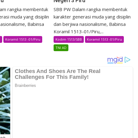
ru
Negeri 3 Piru
am rangka membentuk
SBB PW Dalam rangka membentuk
rasi muda yang disiplin
karakter generasi muda yang disiplin
nasionalisme, Babinsa
dan berjiwa nasionalisme, Babinsa
Koramil 1513-01/Piru,...
B
Koramil 1513 -01/Piru
Kodim 1513/SBB
Koramil 1513 -01/Piru
TNI AD