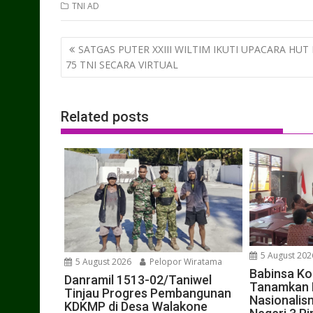
TNI AD
Post
SATGAS PUTER XXIII WILTIM IKUTI UPACARA HUT 
navigation
75 TNI SECARA VIRTUAL
Related posts
5 August 202
5 August 2026
Pelopor Wiratama
Babinsa Ko
Danramil 1513-02/Taniwel
Tanamkan D
Tinjau Progres Pembangunan
Nasionalis
KDKMP di Desa Walakone