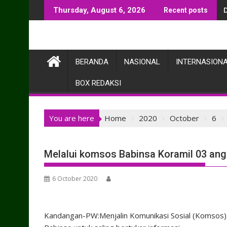
Skip
Thursday, August 6, 2026
Recent posts
to
content
BERANDA
NASIONAL
INTERNASION
BOX REDAKSI
You are here
Home
2020
October
6
Melalui komsos Babinsa Koramil 03 ang
6 October 2020
Kandangan-PW:Menjalin Komunikasi Sosial (Komsos) 