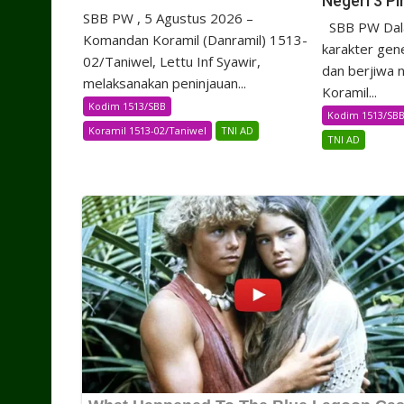
Negeri 3 Pi
SBB PW , 5 Agustus 2026 –
SBB PW Dal
Komandan Koramil (Danramil) 1513-
karakter gene
02/Taniwel, Lettu Inf Syawir,
dan berjiwa 
melaksanakan peninjauan...
Koramil...
Kodim 1513/SBB
Kodim 1513/SB
Koramil 1513-02/Taniwel
TNI AD
TNI AD