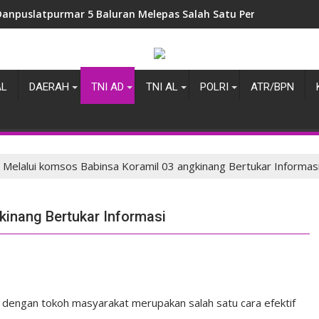
Danpuslatpurmar 5 Baluran Melepas Salah Satu Perwira Terbai
AL
DAERAH
TNI AD
TNI AL
POLRI
ATR/BPN
Melalui komsos Babinsa Koramil 03 angkinang Bertukar Informas
kinang Bertukar Informasi
dengan tokoh masyarakat merupakan salah satu cara efektif