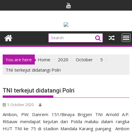
Skip
to
content
You are here
Home
2020
October
5
TNI terkejut didatangi Polri
TNI terkejut didatangi Polri
5 October 2020
Ambon, PW: Danrem 151/Binaya Brigjen TNI Arnold A.P.
Ritiauw mendapat kejutan dari Polda maluku dalam rangka
HUT TNI ke 75 di stadion Mandala Karang panjang Ambon