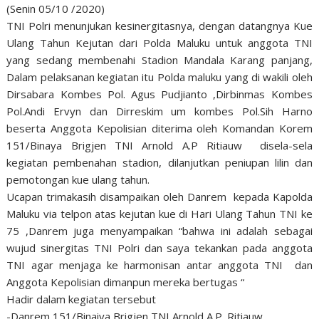
(Senin 05/10 /2020)
TNI Polri menunjukan kesinergitasnya, dengan datangnya Kue
Ulang Tahun Kejutan dari Polda Maluku untuk anggota TNI
yang sedang membenahi Stadion Mandala Karang panjang,
Dalam pelaksanan kegiatan itu Polda maluku yang di wakili oleh
Dirsabara Kombes Pol. Agus Pudjianto ,Dirbinmas Kombes
Pol.Andi Ervyn dan Dirreskim um kombes Pol.Sih Harno
beserta Anggota Kepolisian diterima oleh Komandan Korem
151/Binaya Brigjen TNI Arnold A.P Ritiauw disela-sela
kegiatan pembenahan stadion, dilanjutkan peniupan lilin dan
pemotongan kue ulang tahun.
Ucapan trimakasih disampaikan oleh Danrem kepada Kapolda
Maluku via telpon atas kejutan kue di Hari Ulang Tahun TNI ke
75 ,Danrem juga menyampaikan “bahwa ini adalah sebagai
wujud sinergitas TNI Polri dan saya tekankan pada anggota
TNI agar menjaga ke harmonisan antar anggota TNI dan
Anggota Kepolisian dimanpun mereka bertugas “
Hadir dalam kegiatan tersebut
-Danrem 151/Binaiya Brigjen TNI Arnold A.P. Ritiauw