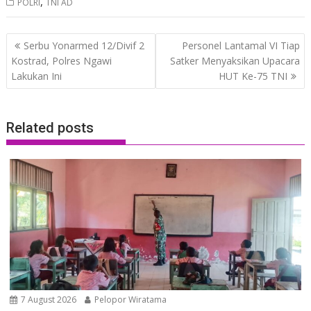
,
POLRI
TNI AD
Post
Serbu Yonarmed 12/Divif 2
Personel Lantamal VI Tiap
navigation
Kostrad, Polres Ngawi
Satker Menyaksikan Upacara
Lakukan Ini
HUT Ke-75 TNI
Related posts
7 August 2026
Pelopor Wiratama