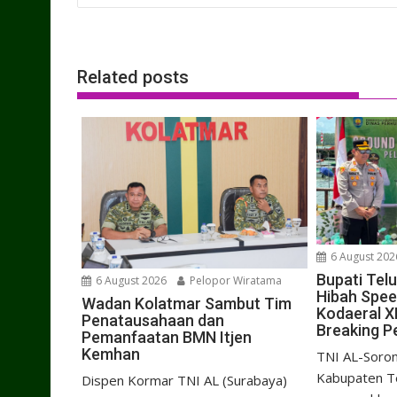
navigation
Related posts
6 August 202
Bupati Tel
6 August 2026
Pelopor Wiratama
Hibah Spe
Wadan Kolatmar Sambut Tim
Kodaeral X
Penatausahaan dan
Breaking P
Pemanfaatan BMN Itjen
Kemhan
TNI AL-Soron
Kabupaten Te
Dispen Kormar TNI AL (Surabaya)