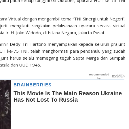
 yaitu pada setiap tanggal 05 Oktober, upacara HUT ke-75 TNI
a Virtual dengan mengambil tema “TNI Sinergi untuk Negeri”.
urit mengikuti rangkaian pelaksanaan upacara secara virtual
 Ir. H. Joko Widodo, di Istana Negara, Jakarta Pusat.
inir Dedy Tri Hartono menyampaikan kepada seluruh prajurit
UT ke-75 TNI, telah menghormati para pendahulu yang sudah
jurit harus selalu memegang teguh Sapta Marga dan Sumpah
casila dan UUD 1945.