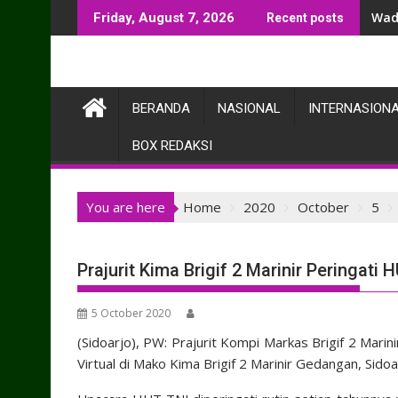
Skip
Wad
Friday, August 7, 2026
Recent posts
to
content
BERANDA
NASIONAL
INTERNASION
BOX REDAKSI
You are here
Home
2020
October
5
Prajurit Kima Brigif 2 Marinir Peringati
5 October 2020
(Sidoarjo), PW: Prajurit Kompi Markas Brigif 2 Ma
Virtual di Mako Kima Brigif 2 Marinir Gedangan, Sidoa