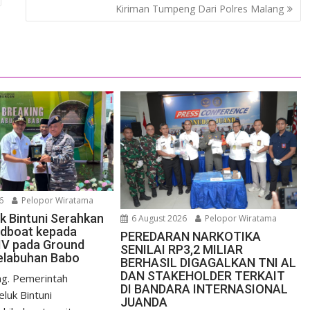
Kiriman Tumpeng Dari Polres Malang
6
Pelopor Wiratama
uk Bintuni Serahkan
6 August 2026
Pelopor Wiratama
edboat kepada
PEREDARAN NARKOTIKA
IV pada Ground
SENILAI RP3,2 MILIAR
elabuhan Babo
BERHASIL DIGAGALKAN TNI AL
DAN STAKEHOLDER TERKAIT
g. Pemerintah
DI BANDARA INTERNASIONAL
luk Bintuni
JUANDA