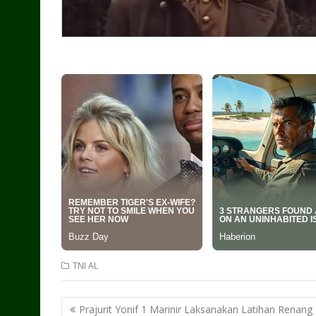
TNI AL
Post
Prajurit Yonif 1 Marinir Laksanakan Latihan Renang