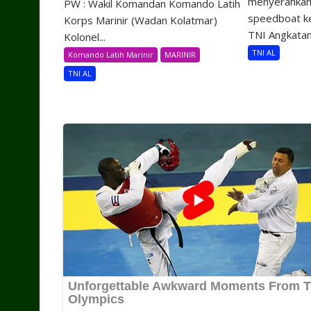
menyerahkan 
PW : Wakil Komandan Komando Latih
speedboat k
Korps Marinir (Wadan Kolatmar)
TNI Angkatan.
Kolonel...
TNI AL
Komando Latih Marinir
MARINIR
TNI AL