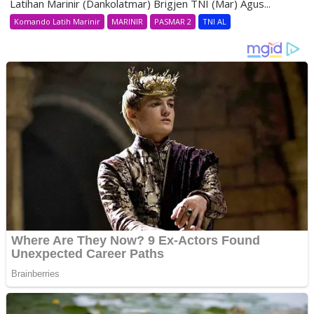
Latihan Marinir (Dankolatmar) Brigjen TNI (Mar) Agus...
Komando Latih Marinir
MARINIR
PASMAR 2
TNI AL