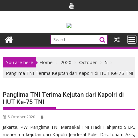
Skip
to
content
You are here
Home
2020
October
5
Panglima TNI Terima Kejutan dari Kapolri di HUT Ke-75 TNI
Panglima TNI Terima Kejutan dari Kapolri di
HUT Ke-75 TNI
5 October 2020
Jakarta, PW:
Panglima TNI Marsekal TNI Hadi Tjahjanto S.I.P.,
menerima kejutan dari Kapolri Jenderal Polisi Drs. Idham Azis,