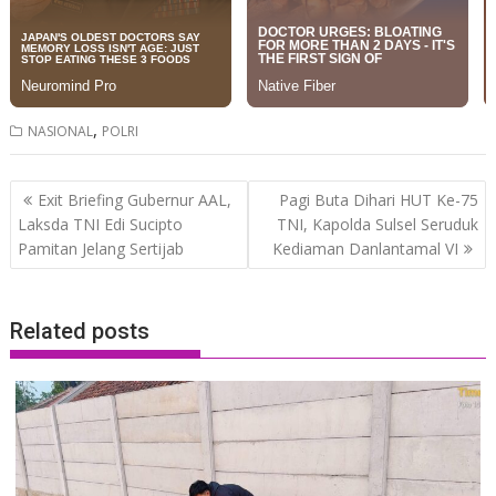
,
NASIONAL
POLRI
Post
Exit Briefing Gubernur AAL,
Pagi Buta Dihari HUT Ke-75
navigation
Laksda TNI Edi Sucipto
TNI, Kapolda Sulsel Seruduk
Pamitan Jelang Sertijab
Kediaman Danlantamal VI
Related posts