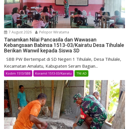
7 August 2026
Pelopor Wiratama
Tanamkan Nilai Pancasila dan Wawasan
Kebangsaan Babinsa 1513-03/Kairatu Desa Tihulale
Berikan Wanwil kepada Siswa SD
SBB PW Bertempat di SD Negeri 1 Tihulale, Desa Tihulale,
Kecamatan Amalatu, Kabupaten Seram Bagian...
Kodim 1513/SBB
Koramil 1513-03/Kairatu
TNI AD