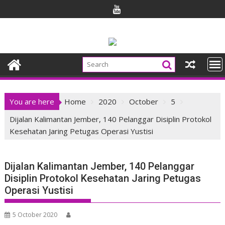
Skip
to
content
You are here
Home
2020
October
5
Dijalan Kalimantan Jember, 140 Pelanggar Disiplin Protokol
Kesehatan Jaring Petugas Operasi Yustisi
Dijalan Kalimantan Jember, 140 Pelanggar
Disiplin Protokol Kesehatan Jaring Petugas
Operasi Yustisi
5 October 2020