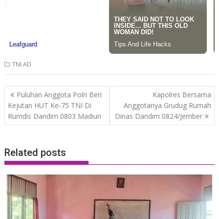
TNI AD
Post
Puluhan Anggota Polri Beri
Kapolres Bersama
navigation
Kejutan HUT Ke-75 TNI Di
Anggotanya Grudug Rumah
Rumdis Dandim 0803 Madiun
Dinas Dandim 0824/Jember
Related posts