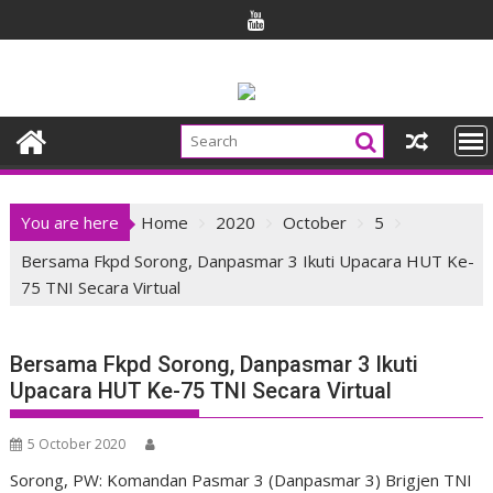
Skip
to
content
You are here
Home
2020
October
5
Bersama Fkpd Sorong, Danpasmar 3 Ikuti Upacara HUT Ke-
75 TNI Secara Virtual
Bersama Fkpd Sorong, Danpasmar 3 Ikuti
Upacara HUT Ke-75 TNI Secara Virtual
5 October 2020
Sorong, PW: Komandan Pasmar 3 (Danpasmar 3) Brigjen TNI