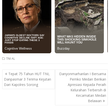
TNI AL
Post
Tepat 75 Tahun HUT TNI,
Danyonmarhanlan I Bersama
navigation
Danpasmar 3 Terima Kejutan
Pemko Medan Berikan
Dari Kapolres Sorong
Apresiasi Kepada Peraih
Kelurahan Terbersih di
Kecamatan Medan
Belawan