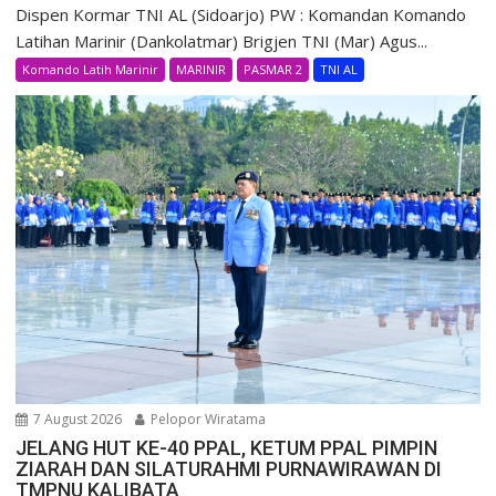
Dispen Kormar TNI AL (Sidoarjo) PW : Komandan Komando
Latihan Marinir (Dankolatmar) Brigjen TNI (Mar) Agus...
Komando Latih Marinir
MARINIR
PASMAR 2
TNI AL
7 August 2026
Pelopor Wiratama
JELANG HUT KE-40 PPAL, KETUM PPAL PIMPIN
ZIARAH DAN SILATURAHMI PURNAWIRAWAN DI
TMPNU KALIBATA