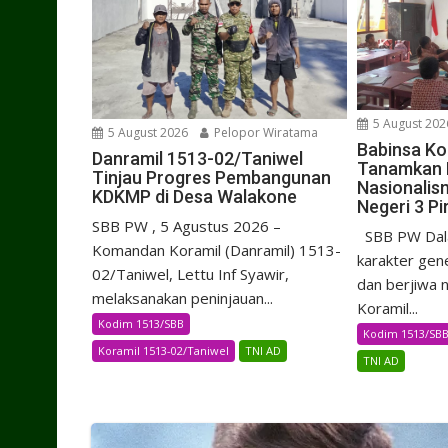
5 August 202
5 August 2026
Pelopor Wiratama
Babinsa Ko
Danramil 1513-02/Taniwel
Tanamkan D
Tinjau Progres Pembangunan
Nasionalis
KDKMP di Desa Walakone
Negeri 3 Pi
SBB PW , 5 Agustus 2026 –
SBB PW Dal
Komandan Koramil (Danramil) 1513-
karakter gene
02/Taniwel, Lettu Inf Syawir,
dan berjiwa 
melaksanakan peninjauan...
Koramil...
Kodim 1513/SBB
Kodim 1513/SB
Koramil 1513-02/Taniwel
TNI AD
TNI AD