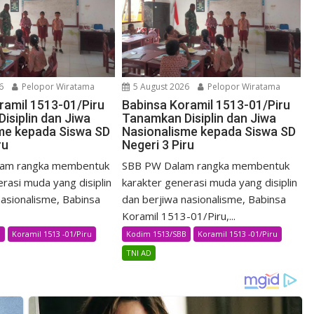
6
Pelopor Wiratama
5 August 2026
Pelopor Wiratama
ramil 1513-01/Piru
Babinsa Koramil 1513-01/Piru
isiplin dan Jiwa
Tanamkan Disiplin dan Jiwa
me kepada Siswa SD
Nasionalisme kepada Siswa SD
ru
Negeri 3 Piru
am rangka membentuk
SBB PW Dalam rangka membentuk
rasi muda yang disiplin
karakter generasi muda yang disiplin
nasionalisme, Babinsa
dan berjiwa nasionalisme, Babinsa
Koramil 1513-01/Piru,...
B
Koramil 1513 -01/Piru
Kodim 1513/SBB
Koramil 1513 -01/Piru
TNI AD