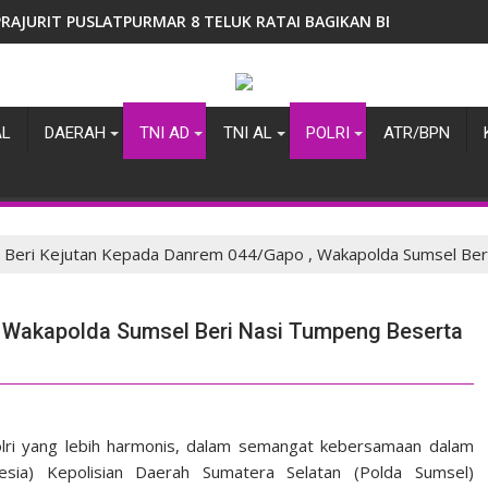
PRAJURIT PUSLATPURMAR 8 TELUK RATAI BAGIKAN BENDERA MER
AL
DAERAH
TNI AD
TNI AL
POLRI
ATR/BPN
Beri Kejutan Kepada Danrem 044/Gapo , Wakapolda Sumsel Be
, Wakapolda Sumsel Beri Nasi Tumpeng Beserta
lri yang lebih harmonis, dalam semangat kebersamaan dalam
esia) Kepolisian Daerah Sumatera Selatan (Polda Sumsel)