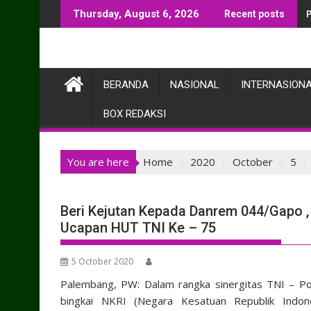
Skip
Thursday, August 6, 2026
Recent posts
to
content
BERANDA
NASIONAL
INTERNASION
BOX REDAKSI
You are here
Home
2020
October
5
Beri Kejutan Kepada Danrem 044/Gapo 
Ucapan HUT TNI Ke – 75
5 October 2020
Palembang, PW: Dalam rangka sinergitas TNI – Po
bingkai NKRI (Negara Kesatuan Republik Indon