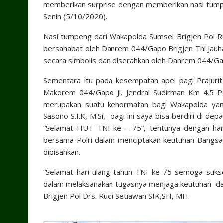
memberikan surprise dengan memberikan nasi tum
Senin (5/10/2020).
Nasi tumpeng dari Wakapolda Sumsel Brigjen Pol R
bersahabat oleh Danrem 044/Gapo Brigjen Tni Jauha
secara simbolis dan diserahkan oleh Danrem 044/G
Sementara itu pada kesempatan apel pagi Prajur
Makorem 044/Gapo Jl. Jendral Sudirman Km 4.5 P
merupakan suatu kehormatan bagi Wakapolda yan
Sasono S.I.K, M.Si, pagi ini saya bisa berdiri di
“Selamat HUT TNI ke – 75”, tentunya dengan hara
bersama Polri dalam menciptakan keutuhan Bangsa,
dipisahkan.
“Selamat hari ulang tahun TNI ke-75 semoga sukse
dalam melaksanakan tugasnya menjaga keutuhan dan 
Brigjen Pol Drs. Rudi Setiawan SIK,SH, MH.