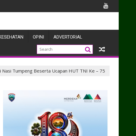
AH PUTIH SAMBUT HUT KE-81 KEMERDEKAAN REPUBLIK INDONESI
KESEHATAN
OPINI
ADVERTORIAL
ri Nasi Tumpeng Beserta Ucapan HUT TNI Ke – 75