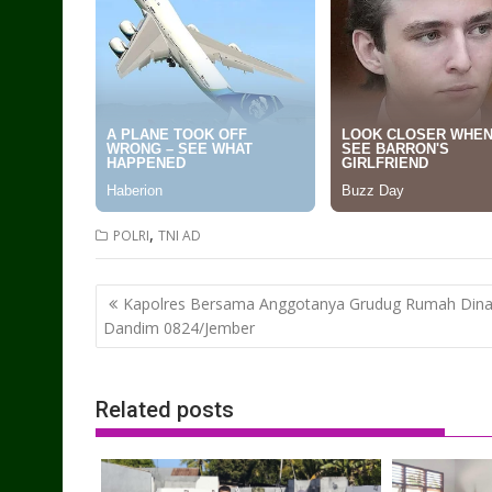
,
POLRI
TNI AD
Post
Kapolres Bersama Anggotanya Grudug Rumah Din
navigation
Dandim 0824/Jember
Related posts