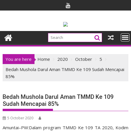
Skip
to
content
You are here
Home
2020
October
5
Bedah Mushola Darul Aman TMMD Ke 109 Sudah Mencapai
85%
Bedah Mushola Darul Aman TMMD Ke 109
Sudah Mencapai 85%
5 October 2020
Amuntai–PW:Dalam program TMMD Ke 109 TA 2020, Kodim