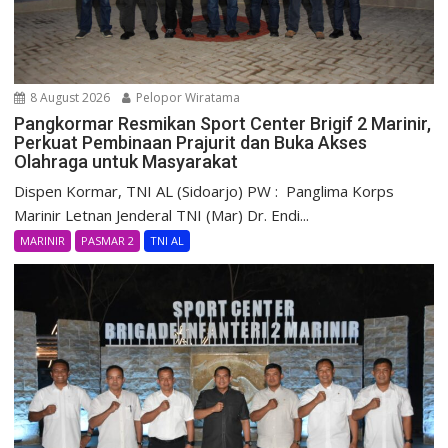
8 August 2026
Pelopor Wiratama
Pangkormar Resmikan Sport Center Brigif 2 Marinir,
Perkuat Pembinaan Prajurit dan Buka Akses
Olahraga untuk Masyarakat
Dispen Kormar, TNI AL (Sidoarjo) PW : Panglima Korps
Marinir Letnan Jenderal TNI (Mar) Dr. Endi...
MARINIR
PASMAR 2
TNI AL