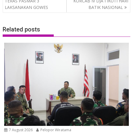
navigation
TERAS PASMAR 3
KORCAB IV DJA I IKUTI HARI
LAKSANAKAN GOWES
BATIK NASIONAL
Related posts
7 August 2026
Pelopor Wiratama