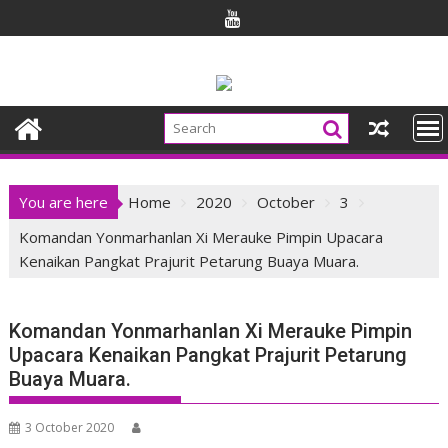
Skip
to
content
You are here
Home
2020
October
3
Komandan Yonmarhanlan Xi Merauke Pimpin Upacara
Kenaikan Pangkat Prajurit Petarung Buaya Muara.
Komandan Yonmarhanlan Xi Merauke Pimpin
Upacara Kenaikan Pangkat Prajurit Petarung
Buaya Muara.
3 October 2020