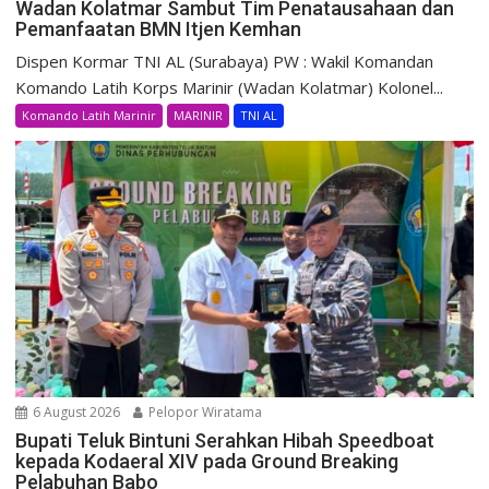
Wadan Kolatmar Sambut Tim Penatausahaan dan
Pemanfaatan BMN Itjen Kemhan
Dispen Kormar TNI AL (Surabaya) PW : Wakil Komandan
Komando Latih Korps Marinir (Wadan Kolatmar) Kolonel...
Komando Latih Marinir
MARINIR
TNI AL
6 August 2026
Pelopor Wiratama
Bupati Teluk Bintuni Serahkan Hibah Speedboat
kepada Kodaeral XIV pada Ground Breaking
Pelabuhan Babo