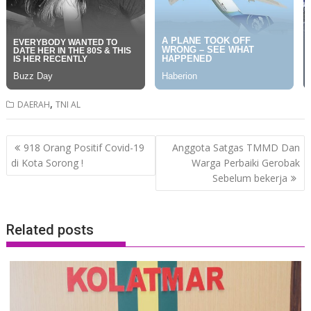
,
DAERAH
TNI AL
Post
918 Orang Positif Covid-19
Anggota Satgas TMMD Dan
navigation
di Kota Sorong !
Warga Perbaiki Gerobak
Sebelum bekerja
Related posts