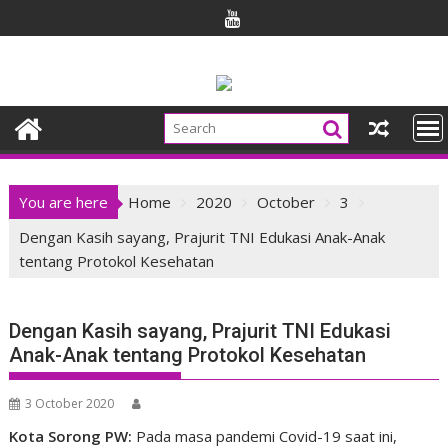
Skip
to
content
You are here
Home
2020
October
3
Dengan Kasih sayang, Prajurit TNI Edukasi Anak-Anak
tentang Protokol Kesehatan
Dengan Kasih sayang, Prajurit TNI Edukasi
Anak-Anak tentang Protokol Kesehatan
3 October 2020
Kota Sorong PW:
Pada masa pandemi Covid-19 saat ini,