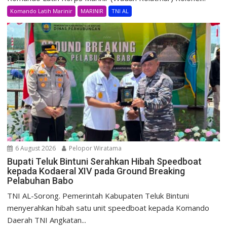
Komando Latih Marinir
MARINIR
TNI AL
6 August 2026
Pelopor Wiratama
Bupati Teluk Bintuni Serahkan Hibah Speedboat
kepada Kodaeral XIV pada Ground Breaking
Pelabuhan Babo
TNI AL-Sorong. Pemerintah Kabupaten Teluk Bintuni
menyerahkan hibah satu unit speedboat kepada Komando
Daerah TNI Angkatan...