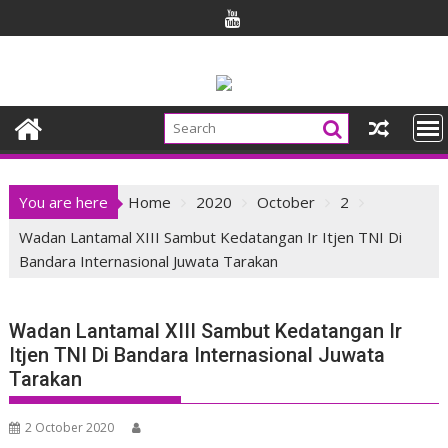
Skip
to
content
You are here
Home
2020
October
2
Wadan Lantamal XIII Sambut Kedatangan Ir Itjen TNI Di
Bandara Internasional Juwata Tarakan
Wadan Lantamal XIII Sambut Kedatangan Ir
Itjen TNI Di Bandara Internasional Juwata
Tarakan
2 October 2020