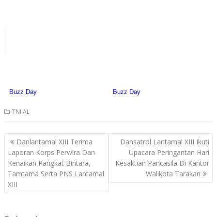
TNI AL
Post
Danlantamal XIII Terima
Dansatrol Lantamal XIII Ikuti
navigation
Laporan Korps Perwira Dan
Upacara Peringantan Hari
Kenaikan Pangkat Bintara,
Kesaktian Pancasila Di Kantor
Tamtama Serta PNS Lantamal
Walikota Tarakan
XIII