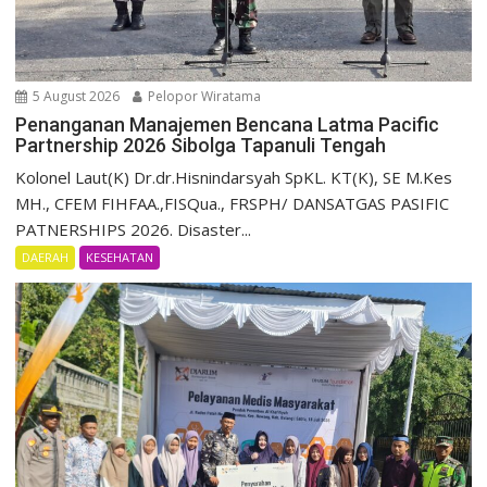
5 August 2026
Pelopor Wiratama
Penanganan Manajemen Bencana Latma Pacific
Partnership 2026 Sibolga Tapanuli Tengah
Kolonel Laut(K) Dr.dr.Hisnindarsyah SpKL. KT(K), SE M.Kes
MH., CFEM FIHFAA.,FISQua., FRSPH/ DANSATGAS PASIFIC
PATNERSHIPS 2026. Disaster...
DAERAH
KESEHATAN