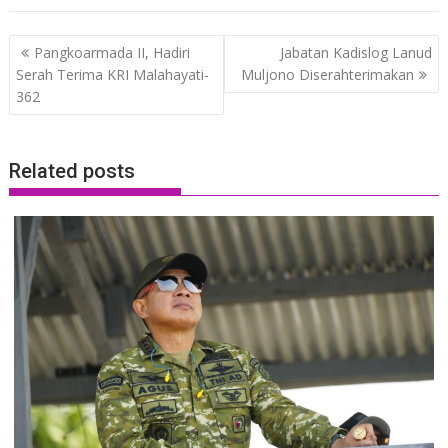
Post
Pangkoarmada II, Hadiri
Jabatan Kadislog Lanud
navigation
Serah Terima KRI Malahayati-
Muljono Diserahterimakan
362
Related posts