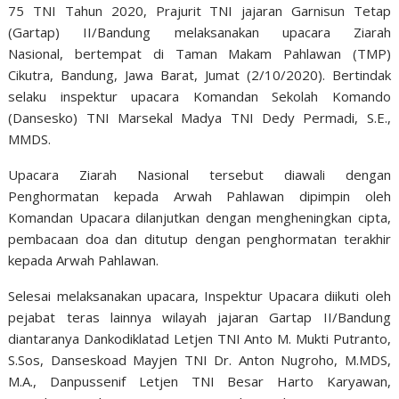
75 TNI Tahun 2020, Prajurit TNI jajaran Garnisun Tetap
(Gartap) II/Bandung melaksanakan upacara Ziarah
Nasional
,
bertempat di Taman Makam Pahlawan (TMP)
Cikutra, Bandung, Jawa Barat, Jum
a
t (2/10/2020). Bertindak
selaku inspektur upacara Komandan Sekolah Komando
(Dansesko) TNI Marsekal Madya TNI Dedy Permadi, S.E.,
MMDS.
Upacara Ziarah Nasional tersebut diawali dengan
Penghormatan kepada Arwah Pahlawan dipimpin oleh
Komandan Upacara dilanjutkan dengan mengheningkan cipta,
pembacaan doa dan ditutup dengan penghormatan terakhir
kepada Arwah Pahlawan.
Selesai melaksanakan upacara, Inspektur Upacara diikuti oleh
pejabat teras lainnya wilayah jajaran Gartap II/Bandung
diantaranya Dankodiklatad Letjen TNI Anto M. Mukti Putranto,
S.Sos, Danseskoad Mayjen TNI Dr. Anton Nugroho, M.MDS,
M.A., Danpussenif Letjen TNI Besar Harto Karyawan,