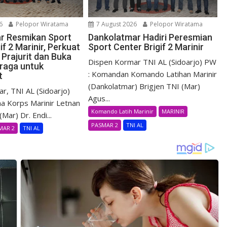
6
Pelopor Wiratama
7 August 2026
Pelopor Wiratama
r Resmikan Sport
Dankolatmar Hadiri Peresmian
if 2 Marinir, Perkuat
Sport Center Brigif 2 Marinir
Prajurit dan Buka
Dispen Kormar TNI AL (Sidoarjo) PW
raga untuk
: Komandan Komando Latihan Marinir
t
(Dankolatmar) Brigjen TNI (Mar)
r, TNI AL (Sidoarjo)
Agus...
a Korps Marinir Letnan
Komando Latih Marinir
MARINIR
Mar) Dr. Endi...
PASMAR 2
TNI AL
MAR 2
TNI AL