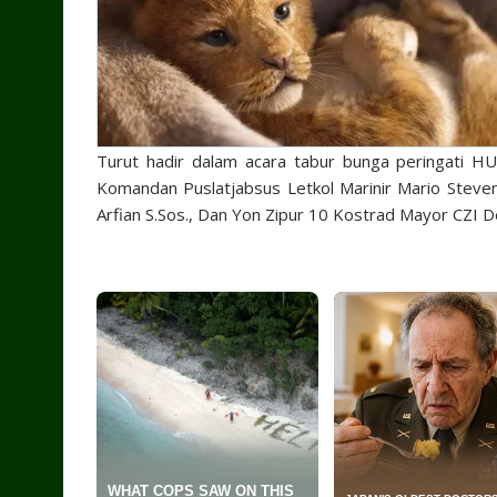
Turut hadir dalam acara tabur bunga peringati H
Komandan Puslatjabsus Letkol Marinir Mario Steven
Arfian S.Sos., Dan Yon Zipur 10 Kostrad Mayor CZI D