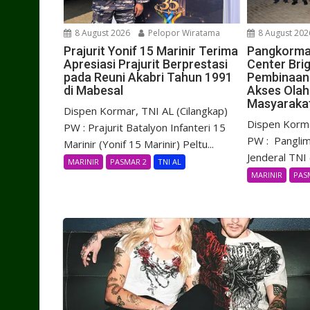
8 August 2026
Pelopor Wiratama
8 August 202
Prajurit Yonif 15 Marinir Terima
Pangkorma
Apresiasi Prajurit Berprestasi
Center Brig
pada Reuni Akabri Tahun 1991
Pembinaan 
di Mabesal
Akses Olah
Masyaraka
Dispen Kormar, TNI AL (Cilangkap)
Dispen Korma
PW : Prajurit Batalyon Infanteri 15
PW : Panglim
Marinir (Yonif 15 Marinir) Peltu...
Jenderal TNI (
MARINIR
PASMAR 2
TNI AL
MARINIR
PAS