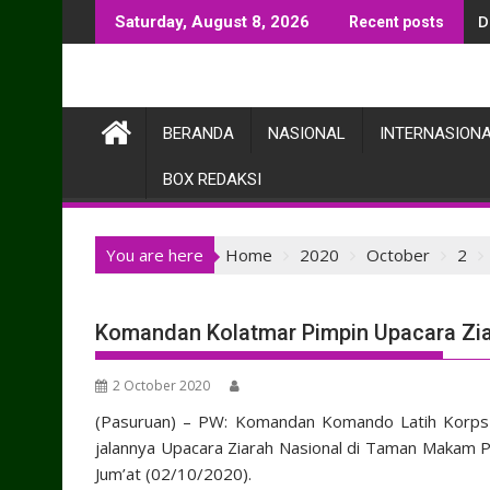
Skip
D
Saturday, August 8, 2026
Recent posts
to
content
BERANDA
NASIONAL
INTERNASION
BOX REDAKSI
You are here
Home
2020
October
2
Komandan Kolatmar Pimpin Upacara Zia
2 October 2020
(Pasuruan) – PW: Komandan Komando Latih Korps Ma
jalannya Upacara Ziarah Nasional di Taman Makam P
Jum’at (02/10/2020).