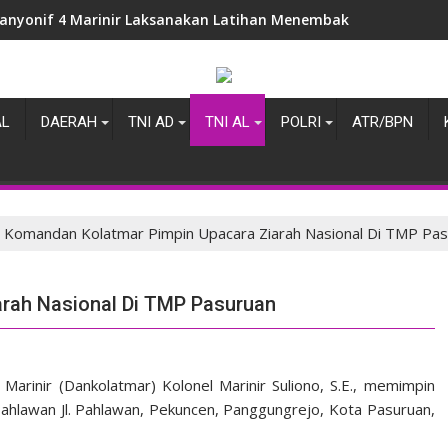
anyonif 4 Marinir Laksanakan Latihan Menembak Pistol Bersam
AL
DAERAH
TNI AD
TNI AL
POLRI
ATR/BPN
Komandan Kolatmar Pimpin Upacara Ziarah Nasional Di TMP Pa
rah Nasional Di TMP Pasuruan
rinir (Dankolatmar) Kolonel Marinir Suliono, S.E., memimpin
ahlawan Jl. Pahlawan, Pekuncen, Panggungrejo, Kota Pasuruan,