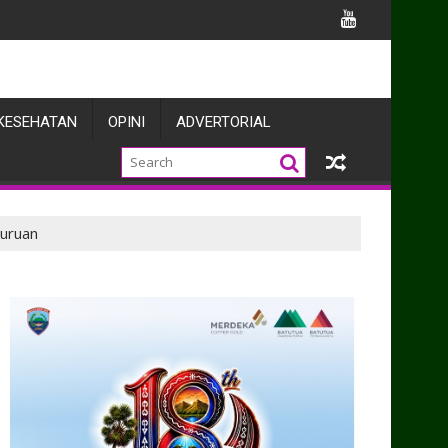
a Prajuritnya
KESEHATAN
OPINI
ADVERTORIAL
suruan