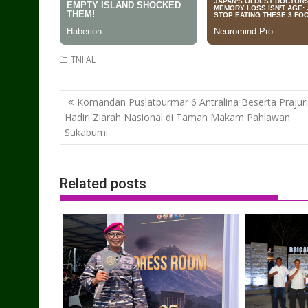
TNI AL
Post
Komandan Puslatpurmar 6 Antralina Beserta Prajuri
navigation
Hadiri Ziarah Nasional di Taman Makam Pahlawan
Sukabumi
Related posts