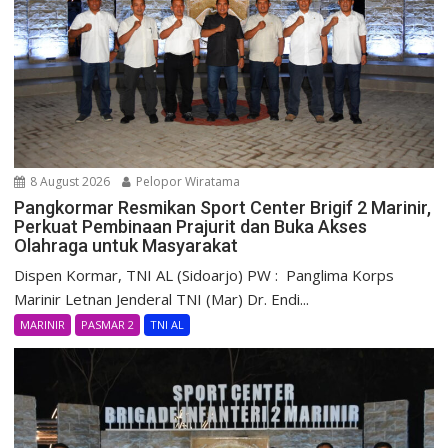
8 August 2026
Pelopor Wiratama
Pangkormar Resmikan Sport Center Brigif 2 Marinir,
Perkuat Pembinaan Prajurit dan Buka Akses
Olahraga untuk Masyarakat
Dispen Kormar, TNI AL (Sidoarjo) PW : Panglima Korps
Marinir Letnan Jenderal TNI (Mar) Dr. Endi...
MARINIR
PASMAR 2
TNI AL