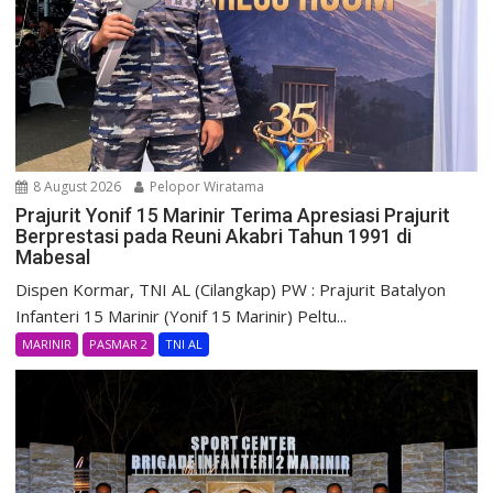
8 August 2026
Pelopor Wiratama
Prajurit Yonif 15 Marinir Terima Apresiasi Prajurit
Berprestasi pada Reuni Akabri Tahun 1991 di
Mabesal
Dispen Kormar, TNI AL (Cilangkap) PW : Prajurit Batalyon
Infanteri 15 Marinir (Yonif 15 Marinir) Peltu...
MARINIR
PASMAR 2
TNI AL