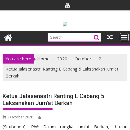
Skip
to
content
You are here
Home
2020
October
2
Ketua Jalasenastri Ranting E Cabang 5 Laksanakan Jum’at
Berkah
Ketua Jalasenastri Ranting E Cabang 5
Laksanakan Jum’at Berkah
2 October 2020
(Situbondo), PW: Dalam rangka Jum’at Berkah, Ibu-ibu