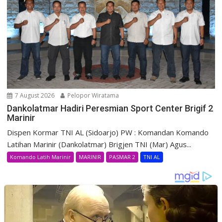
7 August 2026
Pelopor Wiratama
Dankolatmar Hadiri Peresmian Sport Center Brigif 2
Marinir
Dispen Kormar TNI AL (Sidoarjo) PW : Komandan Komando
Latihan Marinir (Dankolatmar) Brigjen TNI (Mar) Agus...
Komando Latih Marinir
MARINIR
PASMAR 2
TNI AL