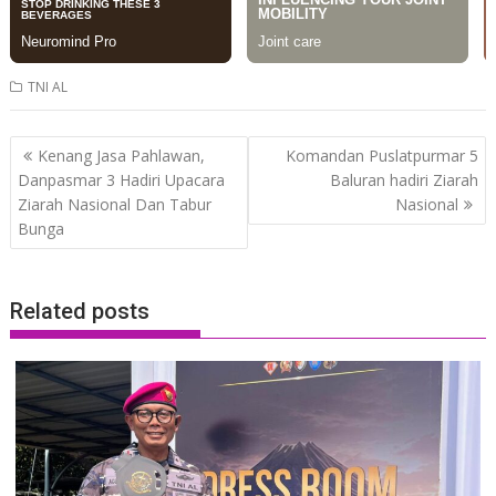
TNI AL
Post
Kenang Jasa Pahlawan,
Komandan Puslatpurmar 5
navigation
Danpasmar 3 Hadiri Upacara
Baluran hadiri Ziarah
Ziarah Nasional Dan Tabur
Nasional
Bunga
Related posts