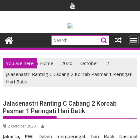
Skip
to
content
You are here
Home
2020
October
2
Jalasenastri Ranting C Cabang 2 Korcab Pasmar 1 Peringati
Hari Batik
Jalasenastri Ranting C Cabang 2 Korcab
Pasmar 1 Peringati Hari Batik
2 October 2020
Jakarta, PW:
Dalam memperingati hari Batik Nasional