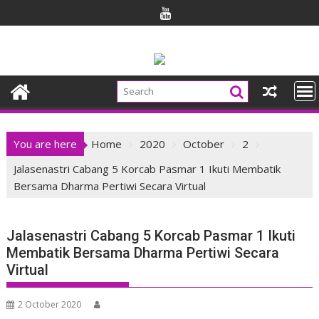
Skip
to
content
You are here
Home
2020
October
2
Jalasenastri Cabang 5 Korcab Pasmar 1 Ikuti Membatik
Bersama Dharma Pertiwi Secara Virtual
Jalasenastri Cabang 5 Korcab Pasmar 1 Ikuti
Membatik Bersama Dharma Pertiwi Secara
Virtual
2 October 2020