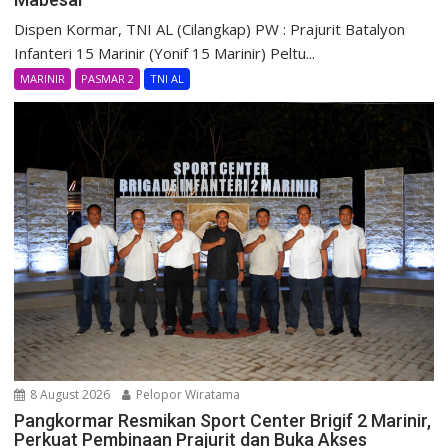
Dispen Kormar, TNI AL (Cilangkap) PW : Prajurit Batalyon
Infanteri 15 Marinir (Yonif 15 Marinir) Peltu...
MARINIR
PASMAR 2
TNI AL
8 August 2026
Pelopor Wiratama
Pangkormar Resmikan Sport Center Brigif 2 Marinir,
Perkuat Pembinaan Prajurit dan Buka Akses