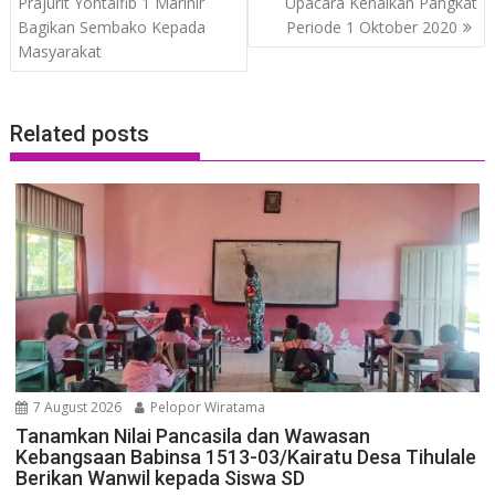
navigation
Prajurit Yontaifib 1 Marinir
Upacara Kenaikan Pangkat
Bagikan Sembako Kepada
Periode 1 Oktober 2020
Masyarakat
Related posts
7 August 2026
Pelopor Wiratama
Tanamkan Nilai Pancasila dan Wawasan
Kebangsaan Babinsa 1513-03/Kairatu Desa Tihulale
Berikan Wanwil kepada Siswa SD