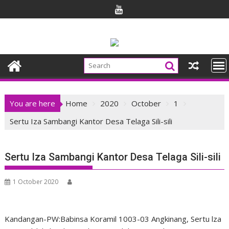
Skip
to
content
You are here
Home
2020
October
1
Sertu Iza Sambangi Kantor Desa Telaga Sili-sili
Sertu Iza Sambangi Kantor Desa Telaga Sili-sili
1 October 2020
Kandangan-PW:Babinsa Koramil 1003-03 Angkinang, Sertu lza