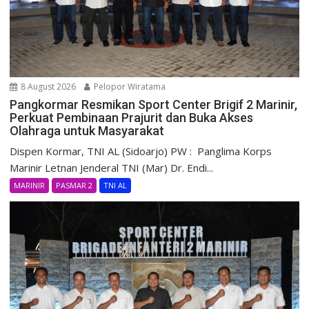
8 August 2026
Pelopor Wiratama
Pangkormar Resmikan Sport Center Brigif 2 Marinir,
Perkuat Pembinaan Prajurit dan Buka Akses
Olahraga untuk Masyarakat
Dispen Kormar, TNI AL (Sidoarjo) PW : Panglima Korps
Marinir Letnan Jenderal TNI (Mar) Dr. Endi...
MARINIR
PASMAR 2
TNI AL