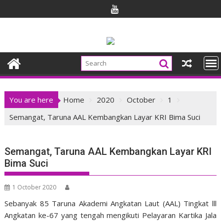
Skip
to
content
You are here
Home
2020
October
1
Semangat, Taruna AAL Kembangkan Layar KRI Bima Suci
Semangat, Taruna AAL Kembangkan Layar KRI
Bima Suci
1 October 2020
Sebanyak 85 Taruna Akademi Angkatan Laut (AAL) Tingkat lll
Angkatan ke-67 yang tengah mengikuti Pelayaran Kartika Jala