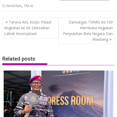
,
NASIONAL
TNI AL
Post
Taruna AAL Korps Pelaut
Dansatgas TMMD Ke 109
navigation
Angkatan ke-66 Selesaikan
Membuka Kegiatan
Lattek Kesenjataan
Penyuluhan Bela Negara Dan
Wasbang
Related posts