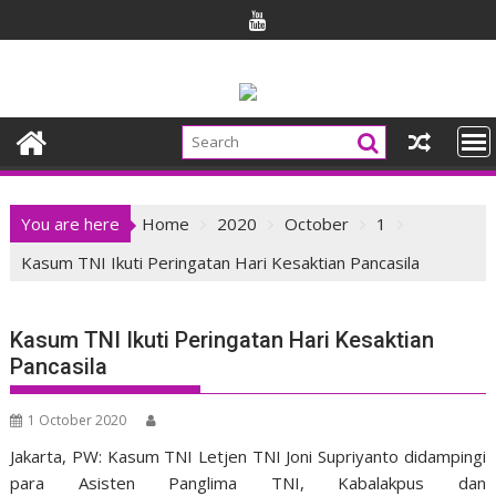
Skip
to
content
You are here
Home
2020
October
1
Kasum TNI Ikuti Peringatan Hari Kesaktian Pancasila
Kasum TNI Ikuti Peringatan Hari Kesaktian
Pancasila
1 October 2020
Jakarta, PW: Kasum TNI Letjen TNI Joni Supriyanto didampingi
para Asisten Panglima TNI
, Kabalakpus
dan