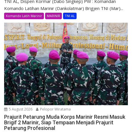
TNI AL, Dispen Kormar (Dabo Singkep) PW : Komandan
Komando Latihan Marinir (Dankolatmar) Brigjen TNI (Mar)...
Komando Latih Marinir
MARINIR
TNI AL
5 August 2026
Pelopor Wiratama
Prajurit Petarung Muda Korps Marinir Resmi Masuk
Brigif 2 Marinir, Siap Tempaan Menjadi Prajurit
Petarung Profesional