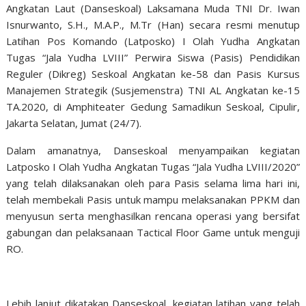
Angkatan Laut (Danseskoal) Laksamana Muda TNI Dr. Iwan
Isnurwanto, S.H., M.A.P., M.Tr (Han) secara resmi menutup
Latihan Pos Komando (Latposko) I Olah Yudha Angkatan
Tugas “Jala Yudha LVIII” Perwira Siswa (Pasis) Pendidikan
Reguler (Dikreg) Seskoal Angkatan ke-58 dan Pasis Kursus
Manajemen Strategik (Susjemenstra) TNI AL Angkatan ke-15
TA.2020, di Amphiteater Gedung Samadikun Seskoal, Cipulir,
Jakarta Selatan, Jumat (24/7).
Dalam amanatnya, Danseskoal menyampaikan kegiatan
Latposko I Olah Yudha Angkatan Tugas “Jala Yudha LVIII/2020”
yang telah dilaksanakan oleh para Pasis selama lima hari ini,
telah membekali Pasis untuk mampu melaksanakan PPKM dan
menyusun serta menghasilkan rencana operasi yang bersifat
gabungan dan pelaksanaan Tactical Floor Game untuk menguji
RO.
Lebih lanjut dikatakan Danseskoal, kegiatan latihan yang telah