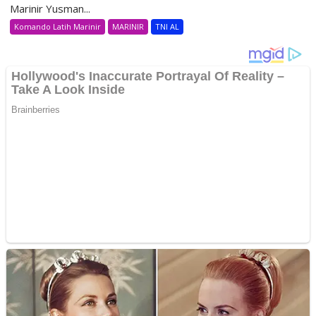
Marinir Yusman...
Komando Latih Marinir
MARINIR
TNI AL