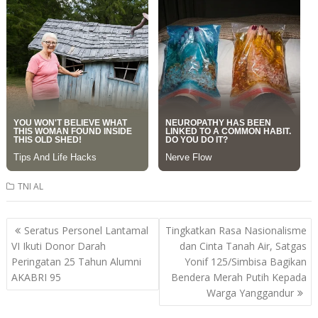
TNI AL
Post
Seratus Personel Lantamal
Tingkatkan Rasa Nasionalisme
navigation
VI Ikuti Donor Darah
dan Cinta Tanah Air, Satgas
Peringatan 25 Tahun Alumni
Yonif 125/Simbisa Bagikan
AKABRI 95
Bendera Merah Putih Kepada
Warga Yanggandur