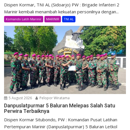
Dispen Kormar, TNI AL (Sidoarjo) PW : Brigade Infanteri 2
Marinir kembali menambah kekuatan personilnya dengan...
Komando Latih Marinir
MARINIR
TNI AL
5 August 2026
Pelopor Wiratama
Danpuslatpurmar 5 Baluran Melepas Salah Satu
Perwira Terbaiknya
Dispen Kormar Situbondo, PW : Komandan Pusat Latihan
Pertempuran Marinir (Danpuslatpurmar) 5 Baluran Letkol