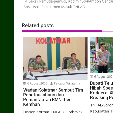
Bekali Pemuda-pemudi, Kodim 1504/Ambon Genca
navigation
Sosialisasi Rekruitmen Masuk TNI-AD
Related posts
6 August 202
Bupati Tel
6 August 2026
Pelopor Wiratama
Hibah Spe
Wadan Kolatmar Sambut Tim
Kodaeral X
Penatausahaan dan
Breaking P
Pemanfaatan BMN Itjen
Kemhan
TNI AL-Soron
Kabupaten Te
Dispen Kormar TNI AL (Surabaya)