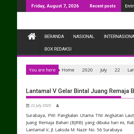
Skip
Entr
Friday, August 7, 2026
Recent posts
to
content
BERANDA
NASIONAL
INTERNASION
BOX REDAKSI
You are here
Home
2020
July
22
Lan
Lantamal V Gelar Bintal Juang Remaja 
22 July 2020
Surabaya, PW: Pangkalan Utama TNI Angkatan Laut 
Juang Remaja Bahari (BJRB) yang dibuka hari ini, 
Lantamal V, Jl. Laksda M. Nazir No. 56 Surabaya.