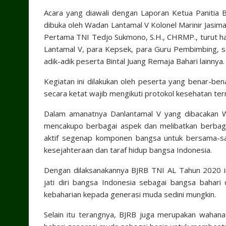
Acara yang diawali dengan Laporan Ketua Panitia B
dibuka oleh Wadan Lantamal V Kolonel Marinir Jasi
Pertama TNI Tedjo Sukmono, S.H., CHRMP., turut had
Lantamal V, para Kepsek, para Guru Pembimbing, se
adik-adik peserta Bintal Juang Remaja Bahari lainnya.
Kegiatan ini dilakukan oleh peserta yang benar-be
secara ketat wajib mengikuti protokol kesehatan ter
Dalam amanatnya Danlantamal V yang dibacakan
mencakupo berbagai aspek dan melibatkan berbagai
aktif segenap komponen bangsa untuk bersama-sa
kesejahteraan dan taraf hidup bangsa Indonesia.
Dengan dilaksanakannya BJRB TNI AL Tahun 2020 i
jati diri bangsa Indonesia sebagai bangsa baha
kebaharian kepada generasi muda sedini mungkin.
Selain itu terangnya, BJRB juga merupakan waha