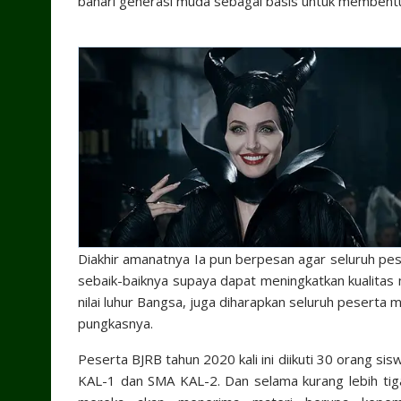
bahari generasi muda sebagai basis untuk membentu
Diakhir amanatnya Ia pun berpesan agar seluruh p
sebaik-baiknya supaya dapat meningkatkan kualitas 
nilai luhur Bangsa, juga diharapkan seluruh peserta m
pungkasnya.
Peserta BJRB tahun 2020 kali ini diikuti 30 orang s
KAL-1 dan SMA KAL-2. Dan selama kurang lebih tiga