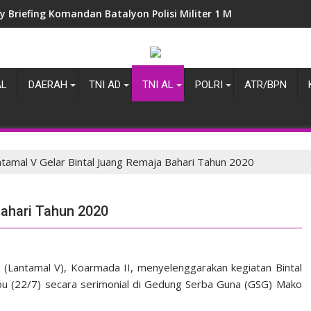
y Briefing Komandan Batalyon Polisi Militer 1 Marinir
AL
DAERAH
TNI AD
TNI AL
POLRI
ATR/BPN
tamal V Gelar Bintal Juang Remaja Bahari Tahun 2020
Bahari Tahun 2020
(Lantamal V), Koarmada II, menyelenggarakan kegiatan Bintal
Rabu (22/7) secara serimonial di Gedung Serba Guna (GSG) Mako