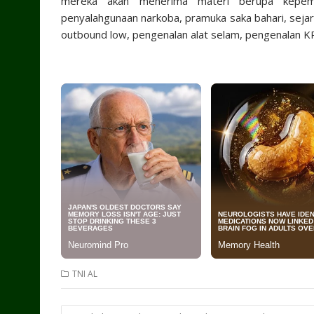
mereka akan menerima materi berupa kepemim
penyalahgunaan narkoba, pramuka saka bahari, sejar
outbound low, pengenalan alat selam, pengenalan KRI
TNI AL
Post