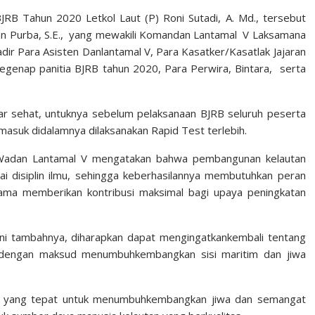
JRB Tahun 2020 Letkol Laut (P) Roni Sutadi, A. Md., tersebut
man Purba, S.E., yang mewakili Komandan Lantamal V Laksamana
ir Para Asisten Danlantamal V, Para Kasatker/Kasatlak Jajaran
genap panitia BJRB tahun 2020, Para Perwira, Bintara, serta
nar sehat, untuknya sebelum pelaksanaan BJRB seluruh peserta
masuk didalamnya dilaksanakan Rapid Test terlebih.
 Wadan Lantamal V mengatakan bahwa pembangunan kelautan
 disiplin ilmu, sehingga keberhasilannya membutuhkan peran
ma memberikan kontribusi maksimal bagi upaya peningkatan
ni tambahnya, diharapkan dapat mengingatkankembali tentang
ri dengan maksud menumbuhkembangkan sisi maritim dan jiwa
na yang tepat untuk menumbuhkembangkan jiwa dan semangat