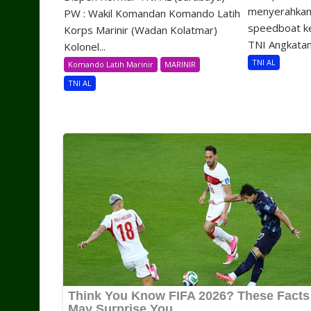
menyerahkan 
PW : Wakil Komandan Komando Latih
speedboat k
Korps Marinir (Wadan Kolatmar)
TNI Angkatan.
Kolonel...
TNI AL
Komando Latih Marinir
MARINIR
TNI AL