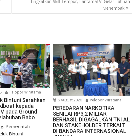
r
Tingkatkan Skill Tempur, Lantamal VI Gelar Latihan
Menembak
6
Pelopor Wiratama
uk Bintuni Serahkan
6 August 2026
Pelopor Wiratama
edboat kepada
PEREDARAN NARKOTIKA
IV pada Ground
SENILAI RP3,2 MILIAR
elabuhan Babo
BERHASIL DIGAGALKAN TNI AL
DAN STAKEHOLDER TERKAIT
g. Pemerintah
DI BANDARA INTERNASIONAL
luk Bintuni